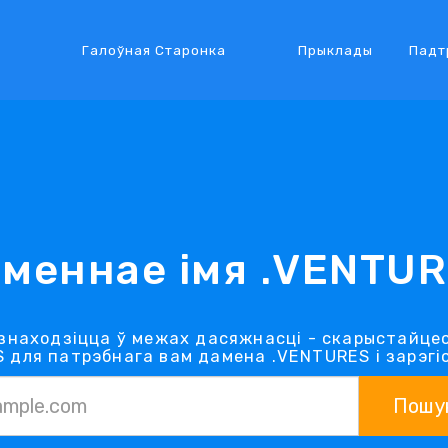
Галоўная Старонка
Прыклады
Падт
меннае імя .VENTU
знаходзіцца ў межах дасяжнасці - скарыстайце
 для патрэбнага вам дамена .VENTURES і зарэгіс
Пошу