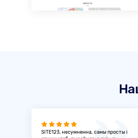
На
SITE123, несумненна, самы просты і