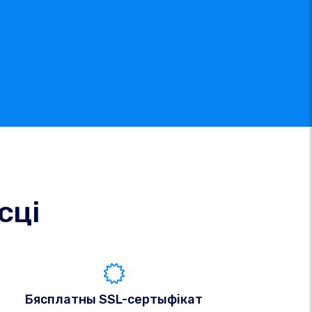
сці
Бясплатны SSL-сертыфікат