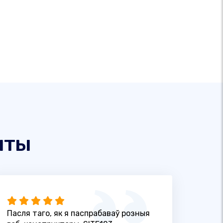
нты
Пасля таго, як я паспрабаваў розныя