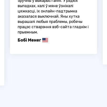
зручны ў выкарыстанні. У рэдкіх
выпадках, калі ў мяне ўзнікалі
цяжкасці, іх онлайн-падтрымка
аказалася выключнай. Яны хутка
вырашалі любыя праблемы, робячы
працэс стварэння вэб-сайта гладкім і
прыемным.
Бобі Менег