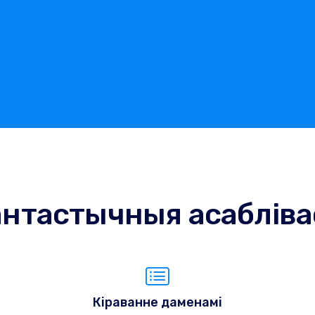
нтастычныя асабліва
Кіраванне даменамі