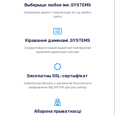
Выберыце любое імя .SYSTEMS
Атрымайце дамен і падключыце яго да свайго
сайта
Кіраванне даменамі .SYSTEMS
Скарыстайцеся нашай выдатнай платформай
кіравання даменнымі імёнамі
Бясплатны SSL-сертыфікат
Забяспечце бяспеку з дапамогай бясплатнага
шыфравання SSL/HTTPS для ўсіх сайтаў
Абарона прыватнасці