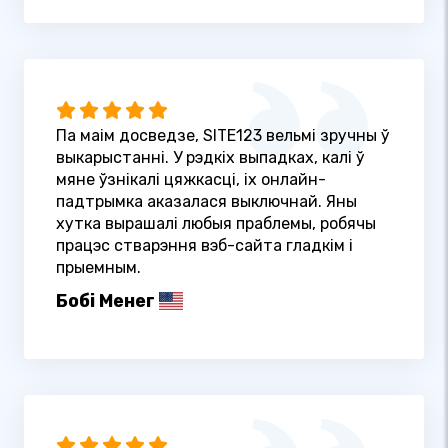
Па маім досведзе, SITE123 вельмі зручны ў
выкарыстанні. У рэдкіх выпадках, калі ў
мяне ўзнікалі цяжкасці, іх онлайн-
падтрымка аказалася выключнай. Яны
хутка вырашалі любыя праблемы, робячы
працэс стварэння вэб-сайта гладкім і
прыемным.
Бобі Менег