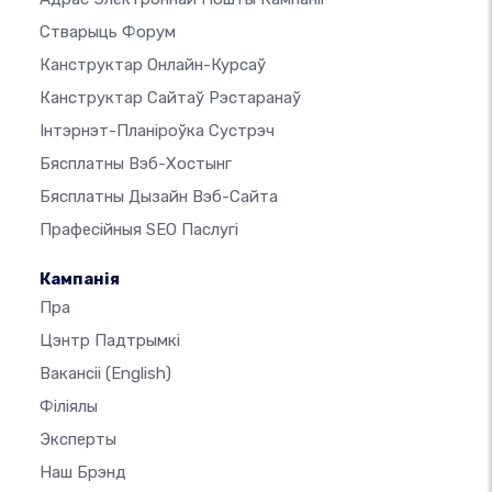
Стварыць Форум
Канструктар Онлайн-Курсаў
Канструктар Сайтаў Рэстаранаў
Інтэрнэт-Планіроўка Сустрэч
Бясплатны Вэб-Хостынг
Бясплатны Дызайн Вэб-Сайта
Прафесійныя SEO Паслугі
Кампанія
Пра
Цэнтр Падтрымкі
Вакансіі
(English)
Філіялы
Эксперты
Наш Брэнд