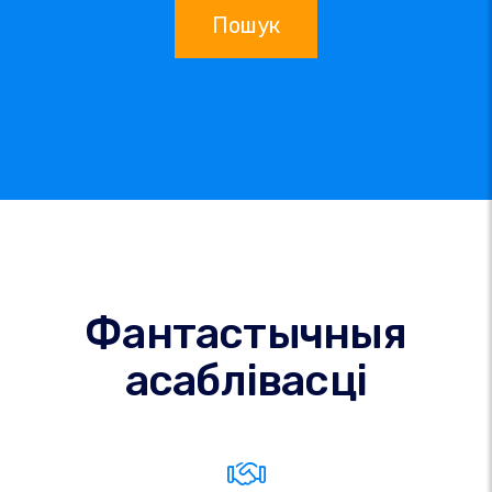
Пошук
Фантастычныя
асаблівасці