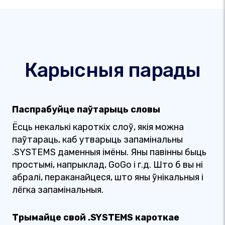
Карысныя парады
Паспрабуйце паўтарыць словы
Ёсць некалькі кароткіх слоў, якія можна
паўтараць, каб утварыць запамінальны
.SYSTEMS даменныя імёны. Яны павінны быць
простымі, напрыклад, GoGo і г.д. Што б вы ні
абралі, пераканайцеся, што яны ўнікальныя і
лёгка запамінальныя.
Трымайце свой .SYSTEMS кароткае