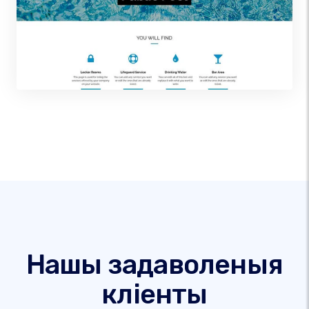
Нашы задаволеныя
кліенты