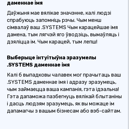
даменнае імя
Даўжыня мае вялікае значэнне, калі людзі
спрабуюць запомніць рэчы. Чым менш
сімвалаў ваш .SYSTEMS Чым карацейшае імя
дамена, тым лягчэй яго ўводзіць, вымаўляць і
дзяліцца ім. Чым карацей, тым лепш!
Выберыце інтуітыўна зразумелы
.SYSTEMS даменнае імя
Калі б выпадковы чалавек мог прачытаць ваш
.SYSTEMS даменнае імя і адразу зразумець,
чым займаецца ваша кампанія, гэта ідэальна!
Гэта дапаможа пазбегнуць вялікай блытаніны
і дасць людзям зразумець, як вы можаце ім
дапамагчы з вашым бізнесам або вэб-сайтам.