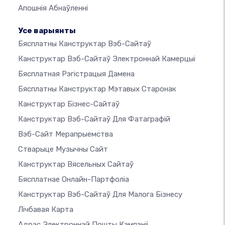
Апошнія Абнаўленні
Усе варыянты
Бясплатны Канструктар Вэб-Сайтаў
Канструктар Вэб-Сайтаў Электроннай Камерцыі
Бясплатная Рэгістрацыя Дамена
Бясплатны Канструктар Мэтавых Старонак
Канструктар Бізнес-Сайтаў
Канструктар Вэб-Сайтаў Для Фатаграфій
Вэб-Сайт Мерапрыемства
Стварыце Музычны Сайт
Канструктар Вясельных Сайтаў
Бясплатнае Онлайн-Партфоліа
Канструктар Вэб-Сайтаў Для Малога Бізнесу
Лічбавая Карта
Адрас Электроннай Пошты Кампаніі