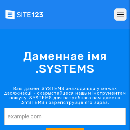
Даменнае імя
.SYSTEMS
Ваш дамен .SYSTEMS знаходзіцца ў межах
дасяжнасці - скарыстайцеся нашым інструментам
пошуку .SYSTEMS для патрэбнага вам дамена
.SYSTEMS і зарэгіструйце яго зараз.