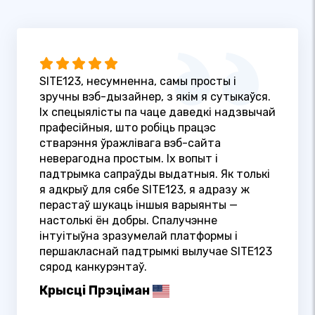
SITE123, несумненна, самы просты і
зручны вэб-дызайнер, з якім я сутыкаўся.
Іх спецыялісты па чаце даведкі надзвычай
прафесійныя, што робіць працэс
стварэння ўражлівага вэб-сайта
неверагодна простым. Іх вопыт і
падтрымка сапраўды выдатныя. Як толькі
я адкрыў для сябе SITE123, я адразу ж
перастаў шукаць іншыя варыянты —
настолькі ён добры. Спалучэнне
інтуітыўна зразумелай платформы і
першакласнай падтрымкі вылучае SITE123
сярод канкурэнтаў.
Крысці Прэціман