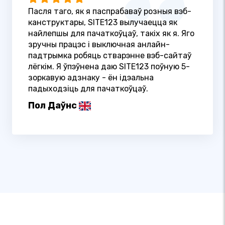
Пасля таго, як я паспрабаваў розныя вэб-
канструктары, SITE123 вылучаецца як
найлепшы для пачаткоўцаў, такіх як я. Яго
зручны працэс і выключная анлайн-
падтрымка робяць стварэнне вэб-сайтаў
лёгкім. Я ўпэўнена даю SITE123 поўную 5-
зоркавую адзнаку - ён ідэальна
падыходзіць для пачаткоўцаў.
Пол Даўнс