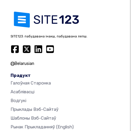
SITE123: пабудавана інакш, пабудавана лепш.
Belarusian
Прадукт
Галоўная Старонка
Асаблівасці
Водгукі
Прыклады Вэб-Сайтаў
Шаблоны Вэб-Сайтаў
Рынак Прыкладанняў
(English)