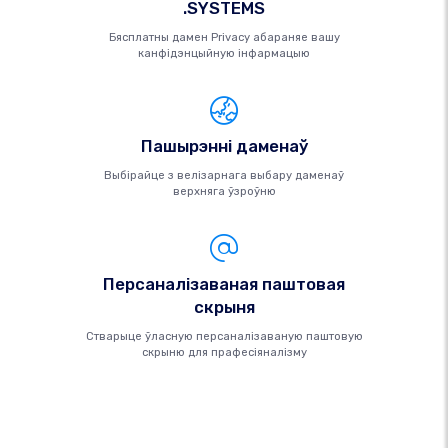
.SYSTEMS
Бясплатны дамен Privacy абараняе вашу
канфідэнцыйную інфармацыю
Пашырэнні даменаў
Выбірайце з велізарнага выбару даменаў
верхняга ўзроўню
Персаналізаваная паштовая
скрыня
Стварыце ўласную персаналізаваную паштовую
скрыню для прафесіяналізму