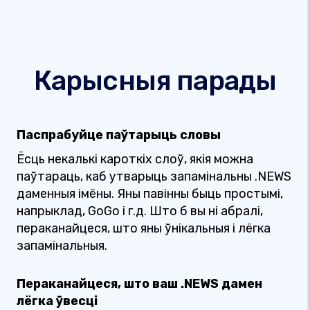
Карысныя парады
Паспрабуйце паўтарыць словы
Ёсць некалькі кароткіх слоў, якія можна
паўтараць, каб утварыць запамінальны .NEWS
даменныя імёны. Яны павінны быць простымі,
напрыклад, GoGo і г.д. Што б вы ні абралі,
пераканайцеся, што яны ўнікальныя і лёгка
запамінальныя.
Пераканайцеся, што ваш .NEWS дамен
лёгка ўвесці