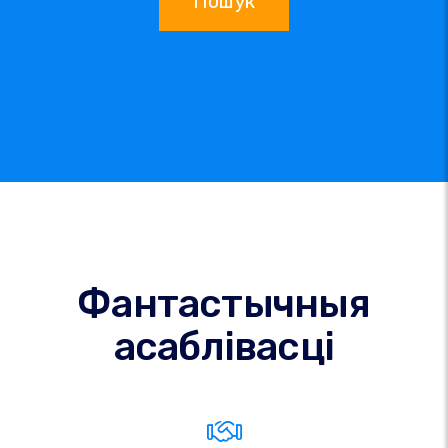
Пошук
Фантастычныя
асаблівасці