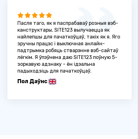
Пасля таго, як я паспрабаваў розныя вэб-
канструктары, SITE123 вылучаецца як
найлепшы для пачаткоўцаў, такіх як я. Яго
зручны працэс і выключная анлайн-
падтрымка робяць стварэнне вэб-сайтаў
лёгкім. Я ўпэўнена даю SITE123 поўную 5-
зоркавую адзнаку - ён ідэальна
падыходзіць для пачаткоўцаў.
Пол Даўнс