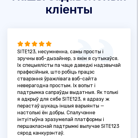
кліенты
SITE123, несумненна, самы просты і
зручны вэб-дызайнер, з якім я сутыкаўся.
Іх спецыялісты па чаце даведкі надзвычай
прафесійныя, што робіць працэс
стварэння ўражлівага вэб-сайта
неверагодна простым. Іх вопыт і
падтрымка сапраўды выдатныя. Як толькі
я адкрыў для сябе SITE123, я адразу ж
перастаў шукаць іншыя варыянты —
настолькі ён добры. Спалучэнне
інтуітыўна зразумелай платформы і
першакласнай падтрымкі вылучае SITE123
сярод канкурэнтаў.