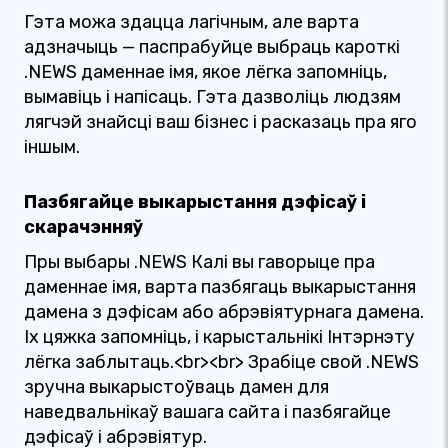
Гэта можа здацца лагічным, але варта
адзначыць — паспрабуйце выбраць кароткі
.NEWS даменнае імя, якое лёгка запомніць,
вымавіць і напісаць. Гэта дазволіць людзям
лягчэй знайсці ваш бізнес і расказаць пра яго
іншым.
Пазбягайце выкарыстання дэфісаў і
скарачэнняў
Пры выбары .NEWS Калі вы гаворыце пра
даменнае імя, варта пазбягаць выкарыстання
дамена з дэфісам або абрэвіятурнага дамена.
Іх цяжка запомніць, і карыстальнікі Інтэрнэту
лёгка заблытаць.<br><br> Зрабіце свой .NEWS
зручна выкарыстоўваць дамен для
наведвальнікаў вашага сайта і пазбягайце
дэфісаў і абрэвіятур.