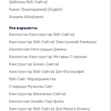
Шаблоны Вэб-Сайтаў
Рынак Прыкладанняў
(English)
Апошнія Абнаўленні
Усе варыянты
Бясплатны Канструктар Вэб-Сайтаў
Канструктар Вэб-Сайтаў Электроннай Камерцыі
Бясплатная Рэгістрацыя Дамена
Бясплатны Канструктар Мэтавых Старонак
Канструктар Бізнес-Сайтаў
Канструктар Вэб-Сайтаў Для Фатаграфій
Вэб-Сайт Мерапрыемства
Стварыце Музычны Сайт
Канструктар Вясельных Сайтаў
Бясплатнае Онлайн-Партфоліа
Канструктар Вэб-Сайтаў Для Малога Бізнесу