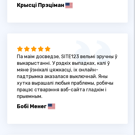
Крысці Прэціман
Па маім досведзе, SITE123 вельмі зручны ў
выкарыстанні. У рэдкіх выпадках, калі ў
мяне ўзнікалі цяжкасці, іх онлайн-
падтрымка аказалася выключнай. Яны
хутка вырашалі любыя праблемы, робячы
працэс стварэння вэб-сайта гладкім і
прыемным.
Бобі Менег