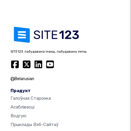
SITE123: пабудавана інакш, пабудавана лепш.
Belarusian
Прадукт
Галоўная Старонка
Асаблівасці
Водгукі
Прыклады Вэб-Сайтаў