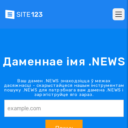
Даменнае імя .NEWS
Ваш дамен .NEWS знаходзіцца ў межах
дасяжнасці - скарыстайцеся нашым інструментам
пошуку .NEWS для патрэбнага вам дамена .NEWS і
зарэгіструйце яго зараз.