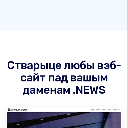
Стварыце любы вэб-
сайт пад вашым
даменам .NEWS