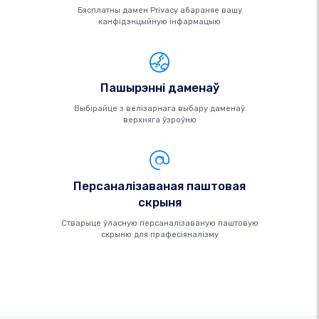
Бясплатны дамен Privacy абараняе вашу
канфідэнцыйную інфармацыю
Пашырэнні даменаў
Выбірайце з велізарнага выбару даменаў
верхняга ўзроўню
Персаналізаваная паштовая
скрыня
Стварыце ўласную персаналізаваную паштовую
скрыню для прафесіяналізму