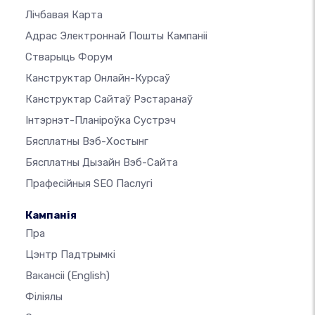
Лічбавая Карта
Адрас Электроннай Пошты Кампаніі
Стварыць Форум
Канструктар Онлайн-Курсаў
Канструктар Сайтаў Рэстаранаў
Інтэрнэт-Планіроўка Сустрэч
Бясплатны Вэб-Хостынг
Бясплатны Дызайн Вэб-Сайта
Прафесійныя SEO Паслугі
Кампанія
Пра
Цэнтр Падтрымкі
Вакансіі
(English)
Філіялы