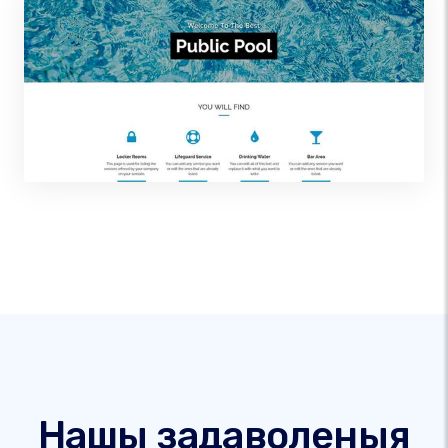
Нашы задаволеныя