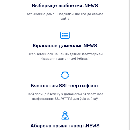
Выберыце любое імя .NEWS
Атрымайце дамен і падключыце яго да свайго
сайта
Кіраванне даменамі .NEWS
Скарыстайцеся нашай выдатнай платформай
кіравання даменнымі імёнамі
Бясплатны SSL-сертыфікат
Забяспечце бяспеку з дапамогай бясплатнага
шыфравання SSL/HTTPS для ўсіх сайтаў
Абарона прыватнасці .NEWS