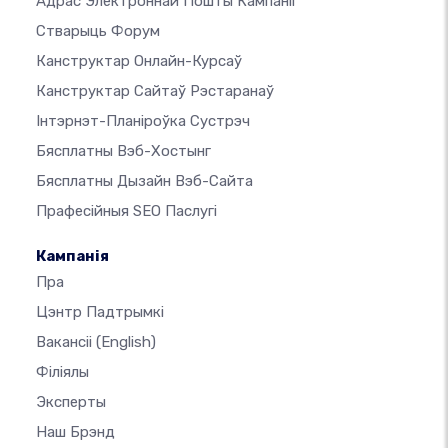
Адрас Электроннай Пошты Кампаніі
Стварыць Форум
Канструктар Онлайн-Курсаў
Канструктар Сайтаў Рэстаранаў
Інтэрнэт-Планіроўка Сустрэч
Бясплатны Вэб-Хостынг
Бясплатны Дызайн Вэб-Сайта
Прафесійныя SEO Паслугі
Кампанія
Пра
Цэнтр Падтрымкі
Вакансіі
(English)
Філіялы
Эксперты
Наш Брэнд