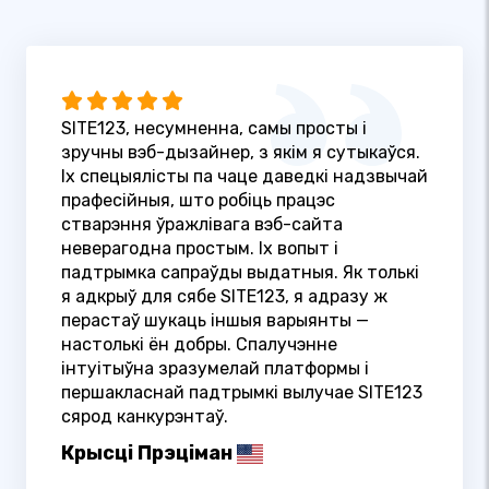
SITE123, несумненна, самы просты і
зручны вэб-дызайнер, з якім я сутыкаўся.
Іх спецыялісты па чаце даведкі надзвычай
прафесійныя, што робіць працэс
стварэння ўражлівага вэб-сайта
неверагодна простым. Іх вопыт і
падтрымка сапраўды выдатныя. Як толькі
я адкрыў для сябе SITE123, я адразу ж
перастаў шукаць іншыя варыянты —
настолькі ён добры. Спалучэнне
інтуітыўна зразумелай платформы і
першакласнай падтрымкі вылучае SITE123
сярод канкурэнтаў.
Крысці Прэціман