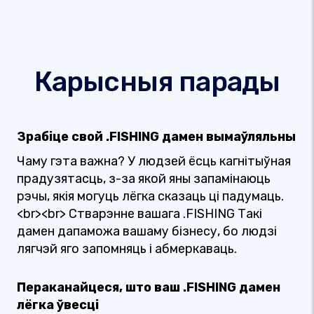
Карысныя парады
Зрабіце свой .FISHING дамен вымаўляльны
Чаму гэта важна? У людзей ёсць кагнітыўная
прадузятасць, з-за якой яны запамінаюць
рэчы, якія могуць лёгка сказаць ці падумаць.
<br><br> Стварэнне вашага .FISHING Такі
дамен дапаможа вашаму бізнесу, бо людзі
лягчэй яго запомняць і абмеркаваць.
Пераканайцеся, што ваш .FISHING дамен
лёгка ўвесці