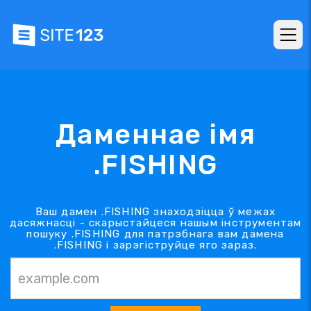
Даменнае імя
.FISHING
Ваш дамен .FISHING знаходзіцца ў межах
дасяжнасці - скарыстайцеся нашым інструментам
пошуку .FISHING для патрэбнага вам дамена
.FISHING і зарэгіструйце яго зараз.