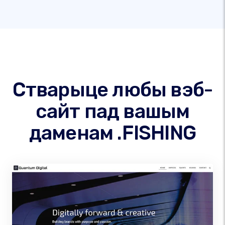
Стварыце любы вэб-
сайт пад вашым
даменам .FISHING