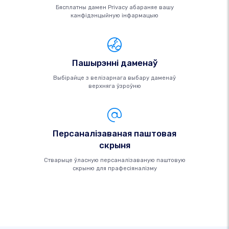
Бясплатны дамен Privacy абараняе вашу
канфідэнцыйную інфармацыю
Пашырэнні даменаў
Выбірайце з велізарнага выбару даменаў
верхняга ўзроўню
Персаналізаваная паштовая
скрыня
Стварыце ўласную персаналізаваную паштовую
скрыню для прафесіяналізму