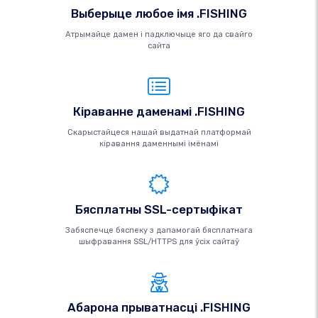
Выберыце любое імя .FISHING
Атрымайце дамен і падключыце яго да свайго
сайта
Кіраванне даменамі .FISHING
Скарыстайцеся нашай выдатнай платформай
кіравання даменнымі імёнамі
Бясплатны SSL-сертыфікат
Забяспечце бяспеку з дапамогай бясплатнага
шыфравання SSL/HTTPS для ўсіх сайтаў
Абарона прыватнасці .FISHING