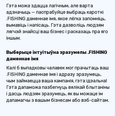
Гэта можа здацца лагічным, але варта
адзначыць — паспрабуйце выбраць кароткі
.FISHING даменнае імя, якое лёгка запомніць,
вымавіць і напісаць. Гэта дазволіць людзям
лягчэй знайсці ваш бізнес і расказаць пра яго
іншым.
Выберыце інтуітыўна зразумелы .FISHING
даменнае імя
Калі б выпадковы чалавек мог прачытаць ваш
.FISHING даменнае імя і адразу зразумець,
чым займаецца ваша кампанія, гэта ідэальна!
Гэта дапаможа пазбегнуць вялікай блытаніны
і дасць людзям зразумець, як вы можаце ім
дапамагчы з вашым бізнесам або вэб-сайтам.