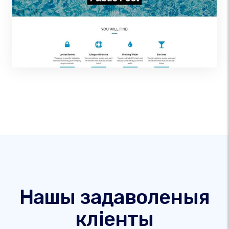
Нашы задаволеныя
кліенты