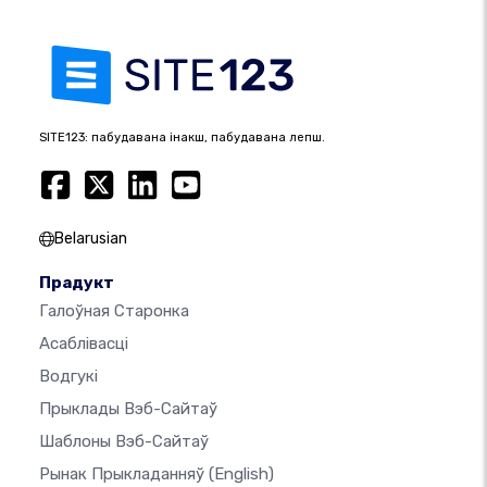
SITE123: пабудавана інакш, пабудавана лепш.
Belarusian
Прадукт
Галоўная Старонка
Асаблівасці
Водгукі
Прыклады Вэб-Сайтаў
Шаблоны Вэб-Сайтаў
Рынак Прыкладанняў
(English)