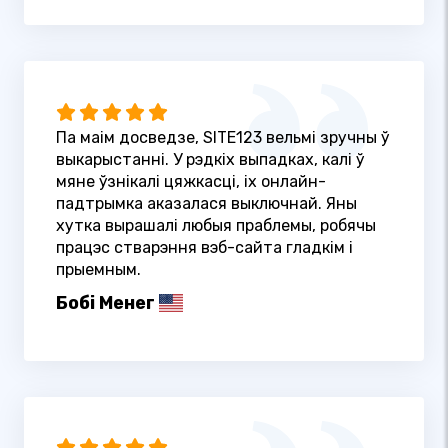
Па маім досведзе, SITE123 вельмі зручны ў
выкарыстанні. У рэдкіх выпадках, калі ў
мяне ўзнікалі цяжкасці, іх онлайн-
падтрымка аказалася выключнай. Яны
хутка вырашалі любыя праблемы, робячы
працэс стварэння вэб-сайта гладкім і
прыемным.
Бобі Менег