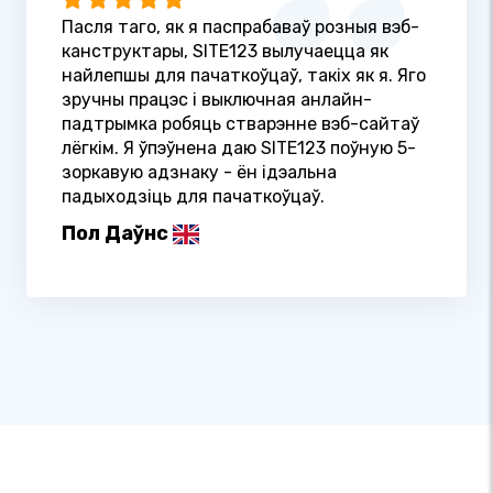
Пасля таго, як я паспрабаваў розныя вэб-
канструктары, SITE123 вылучаецца як
найлепшы для пачаткоўцаў, такіх як я. Яго
зручны працэс і выключная анлайн-
падтрымка робяць стварэнне вэб-сайтаў
лёгкім. Я ўпэўнена даю SITE123 поўную 5-
зоркавую адзнаку - ён ідэальна
падыходзіць для пачаткоўцаў.
Пол Даўнс