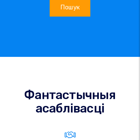
Пошук
Фантастычныя
асаблівасці