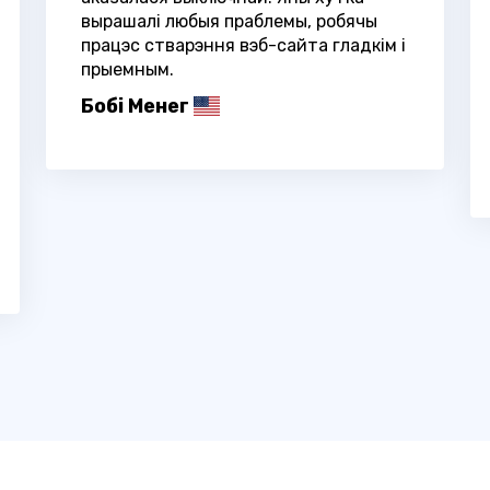
вырашалі любыя праблемы, робячы
працэс стварэння вэб-сайта гладкім і
прыемным.
Бобі Менег