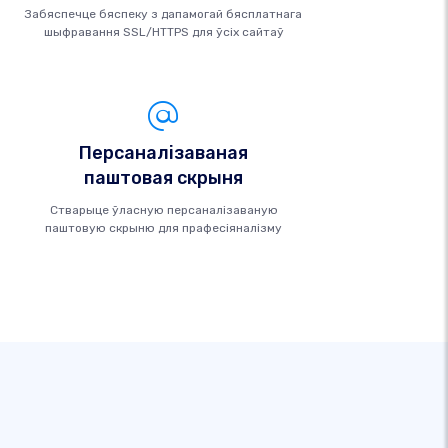
Забяспечце бяспеку з дапамогай бясплатнага
шыфравання SSL/HTTPS для ўсіх сайтаў
Персаналізаваная
паштовая скрыня
Стварыце ўласную персаналізаваную
паштовую скрыню для прафесіяналізму