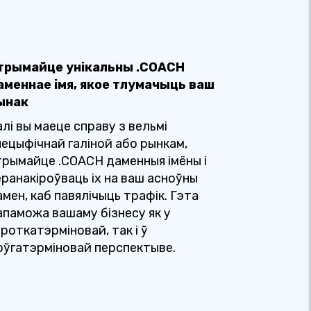
трымайце унікальны .COACH
аменнае імя, якое тлумачыць ваш
ынак
лі вы маеце справу з вельмі
пецыфічнай галіной або рынкам,
трымайце .COACH даменныя імёны і
еранакіроўваць іх на ваш асноўны
мен, каб павялічыць трафік. Гэта
апаможа вашаму бізнесу як у
роткатэрміновай, так і ў
оўгатэрміновай перспектыве.