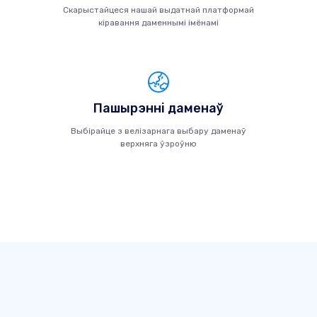
Скарыстайцеся нашай выдатнай платформай
кіравання даменнымі імёнамі
Пашырэнні даменаў
Выбірайце з велізарнага выбару даменаў
верхняга ўзроўню