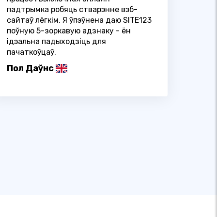
падтрымка робяць стварэнне вэб-
сайтаў лёгкім. Я ўпэўнена даю SITE123
поўную 5-зоркавую адзнаку - ён
ідэальна падыходзіць для
пачаткоўцаў.
Пол Даўнс