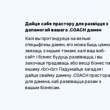
Дайце сабе прастору для развіцця з
дапамогай вашага .COACH дамен
Калі вы прэтэндуеце на вельмі
спецыфічны дамен, яго можа быць цяжк
звязаць з іншымі тэмамі, калі ваш вэб-
сайт і бізнес будуць развівацца, і вы
захочаце прадаваць або весці бізнес па
іншаму.<br><br> Падумайце загадзя і
дайце свайму дамену .COACH прастора
для дамена, каб развівацца разам з
вашым бізнесам.