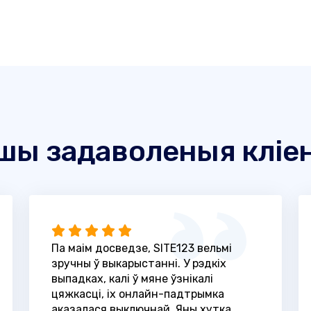
шы задаволеныя кліе
Па маім досведзе, SITE123 вельмі
зручны ў выкарыстанні. У рэдкіх
выпадках, калі ў мяне ўзнікалі
цяжкасці, іх онлайн-падтрымка
аказалася выключнай. Яны хутка