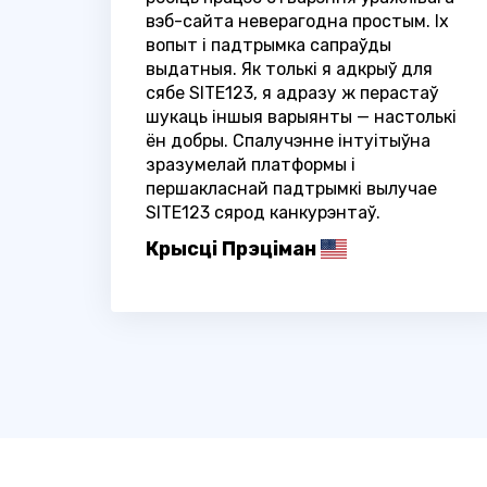
вэб-сайта неверагодна простым. Іх
вопыт і падтрымка сапраўды
выдатныя. Як толькі я адкрыў для
сябе SITE123, я адразу ж перастаў
шукаць іншыя варыянты — настолькі
ён добры. Спалучэнне інтуітыўна
зразумелай платформы і
першакласнай падтрымкі вылучае
SITE123 сярод канкурэнтаў.
Крысці Прэціман