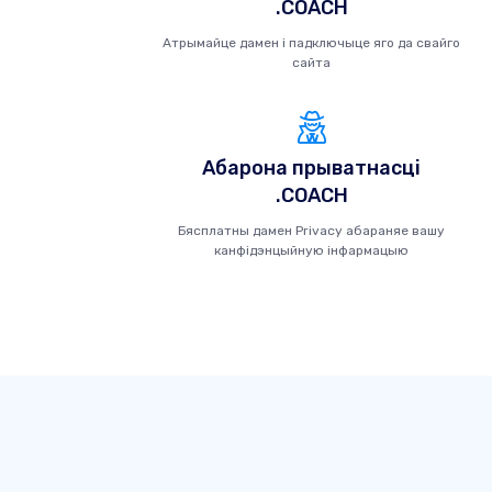
.COACH
Атрымайце дамен і падключыце яго да свайго
сайта
Абарона прыватнасці
.COACH
Бясплатны дамен Privacy абараняе вашу
канфідэнцыйную інфармацыю