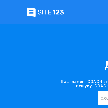
Ваш дамен .COACH зн
пошуку .COACH