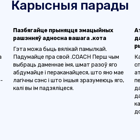
Карысныя парады
Пазбягайце прыняцця эмацыйных
А
рашэнняў адносна вашага .кота
д
р
Гэта можа быць вялікай памылкай.
а
Падумайце пра свой .COACH Перш чым
Ка
выбраць даменнае імя, шмат разоў яго
с
абдумайце і пераканайцеся, што яно мае
а
-
лагічны сэнс і што іншыя зразумеюць яго,
п
калі вы ім падзяліцеся.
да
д
ка
д