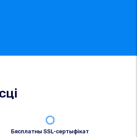
сці
Бясплатны SSL-сертыфікат