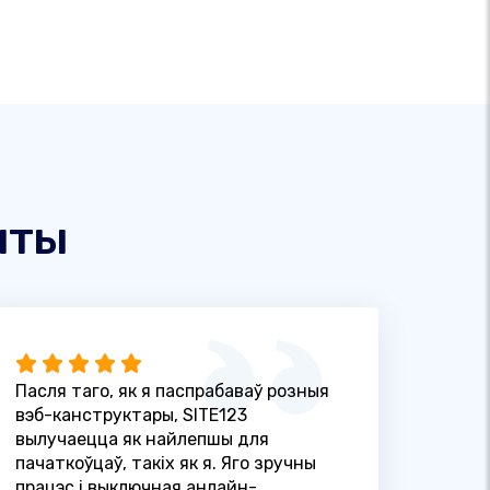
нты
Пасля таго, як я паспрабаваў розныя
вэб-канструктары, SITE123
вылучаецца як найлепшы для
пачаткоўцаў, такіх як я. Яго зручны
працэс і выключная анлайн-