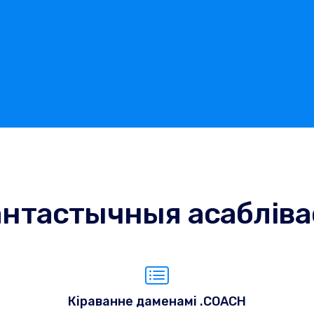
нтастычныя асабліва
Кіраванне даменамі .COACH