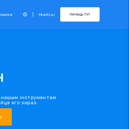
|
рымка
Увайсці
ПАЧАЦЬ ТУТ
H
я нашым інструментам
йце яго зараз.
к