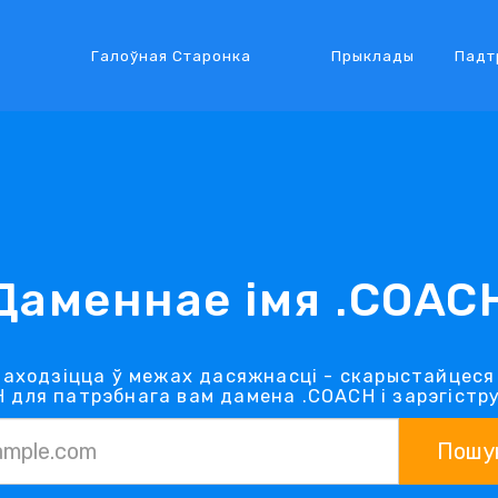
Галоўная Старонка
Прыклады
Падт
Даменнае імя .COAC
аходзіцца ў межах дасяжнасці - скарыстайцес
 для патрэбнага вам дамена .COACH і зарэгістру
Пошу