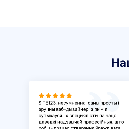
На
SITE123, несумненна, самы просты і
зручны вэб-дызайнер, з якім я
сутыкаўся. Іх спецыялісты па чаце
даведкі надзвычай прафесійныя, што
робіць працэс стварэння ўражлівага