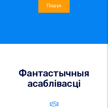
Пошук
Фантастычныя
асаблівасці