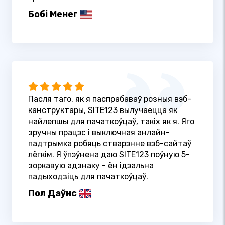
Бобі Менег
Пасля таго, як я паспрабаваў розныя вэб-
канструктары, SITE123 вылучаецца як
найлепшы для пачаткоўцаў, такіх як я. Яго
зручны працэс і выключная анлайн-
падтрымка робяць стварэнне вэб-сайтаў
лёгкім. Я ўпэўнена даю SITE123 поўную 5-
зоркавую адзнаку - ён ідэальна
падыходзіць для пачаткоўцаў.
Пол Даўнс