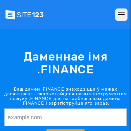
Даменнае імя
.FINANCE
Ваш дамен .FINANCE знаходзіцца ў межах
дасяжнасці - скарыстайцеся нашым інструментам
пошуку .FINANCE для патрэбнага вам дамена
.FINANCE і зарэгіструйце яго зараз.