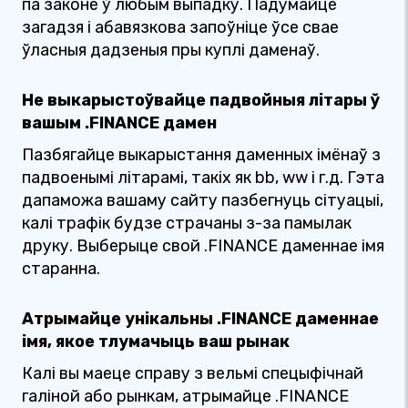
па законе ў любым выпадку. Падумайце
загадзя і абавязкова запоўніце ўсе свае
ўласныя дадзеныя пры куплі даменаў.
Не выкарыстоўвайце падвойныя літары ў
вашым .FINANCE дамен
Пазбягайце выкарыстання даменных імёнаў з
падвоенымі літарамі, такіх як bb, ww і г.д. Гэта
дапаможа вашаму сайту пазбегнуць сітуацыі,
калі трафік будзе страчаны з-за памылак
друку. Выберыце свой .FINANCE даменнае імя
старанна.
Атрымайце унікальны .FINANCE даменнае
імя, якое тлумачыць ваш рынак
Калі вы маеце справу з вельмі спецыфічнай
галіной або рынкам, атрымайце .FINANCE