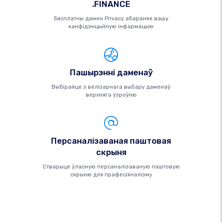
.FINANCE
Бясплатны дамен Privacy абараняе вашу
канфідэнцыйную інфармацыю
Пашырэнні даменаў
Выбірайце з велізарнага выбару даменаў
верхняга ўзроўню
Персаналізаваная паштовая
скрыня
Стварыце ўласную персаналізаваную паштовую
скрыню для прафесіяналізму