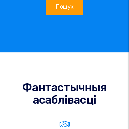
Пошук
Фантастычныя
асаблівасці