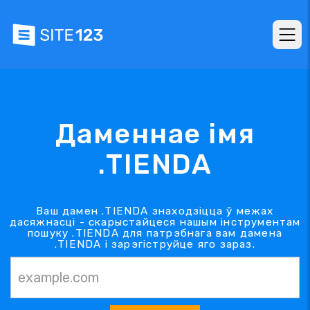
Даменнае імя
.TIENDA
Ваш дамен .TIENDA знаходзіцца ў межах
дасяжнасці - скарыстайцеся нашым інструментам
пошуку .TIENDA для патрэбнага вам дамена
.TIENDA і зарэгіструйце яго зараз.