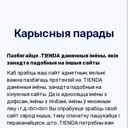
Карысныя парады
Пазбягайце .TIENDA даменныя імёны, якія
занадта падобныя на іншыя сайты
Каб зрабіць ваш сайт адметным, вельмі
важна пазбягаць прэтэнзій на .TIENDA
даменныя імёны, занадта падобныя на
існуючыя сайты. Да іх адносяцца імёны з
дэфісам, імёны з лічбамі, імёны ў множным
ліку і г.д.<br><br> Вы спрабуеце зрабіць свой
сайт сярод іншых, таму спачатку пашукайце і
пераканайцеся, што .TIENDA патрэбны вам