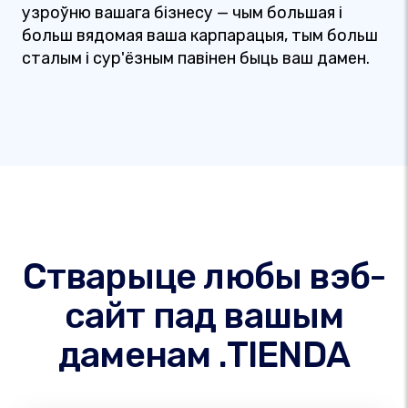
узроўню вашага бізнесу — чым большая і
больш вядомая ваша карпарацыя, тым больш
сталым і сур'ёзным павінен быць ваш дамен.
Стварыце любы вэб-
сайт пад вашым
даменам .TIENDA