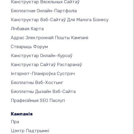
Канструктар Вясельных Сайтаў
Бясплатнае Онлайн-Партфоліа
Канструктар Вэб-Сайтаў Для Малога Бізнесу
Лічбавая Карта
Адрас Электроннай Пошты Кампаніі
Стварыць Форум
Канструктар Онлайн-Курсаў
Канструктар Сайтаў Рэстаранаў
Інтэрнэт-Планіроўка Сустрэч
Бясплатны Вэб-Хостынг
Бясплатны Дызайн Вэб-Сайта
Прафесійныя SEO Паслугі
Кампанія
Пра
Цэнтр Падтрымкі