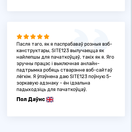
Пасля таго, як я паспрабаваў розныя вэб-
канструктары, SITE123 вылучаецца як
найлепшы для пачаткоўцаў, такіх як я. Яго
зручны працэс і выключная анлайн-
падтрымка робяць стварэнне вэб-сайтаў
лёгкім. Я ўпэўнена даю SITE123 поўную 5-
зоркавую адзнаку - ён ідэальна
падыходзіць для пачаткоўцаў.
Пол Даўнс