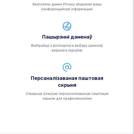
Бясплатны дамен Privacy абараняе вашу
канфідэнцыйную інфармацыю
Пашырэнні даменаў
Выбірайце з велізарнага выбару даменаў
верхняга ўзроўню
Персаналізаваная паштовая
скрыня
Стварыце ўласную персаналізаваную паштовую
скрыню для прафесіяналізму