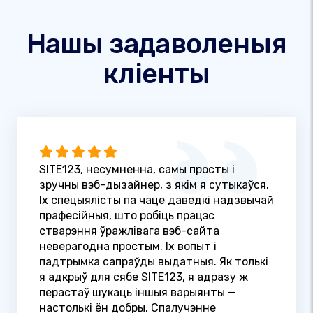
Нашы задаволеныя
кліенты
SITE123, несумненна, самы просты і
зручны вэб-дызайнер, з якім я сутыкаўся.
Іх спецыялісты па чаце даведкі надзвычай
прафесійныя, што робіць працэс
стварэння ўражлівага вэб-сайта
неверагодна простым. Іх вопыт і
падтрымка сапраўды выдатныя. Як толькі
я адкрыў для сябе SITE123, я адразу ж
перастаў шукаць іншыя варыянты —
настолькі ён добры. Спалучэнне