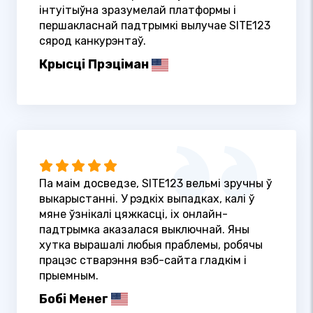
інтуітыўна зразумелай платформы і
першакласнай падтрымкі вылучае SITE123
сярод канкурэнтаў.
Крысці Прэціман
Па маім досведзе, SITE123 вельмі зручны ў
выкарыстанні. У рэдкіх выпадках, калі ў
мяне ўзнікалі цяжкасці, іх онлайн-
падтрымка аказалася выключнай. Яны
хутка вырашалі любыя праблемы, робячы
працэс стварэння вэб-сайта гладкім і
прыемным.
Бобі Менег