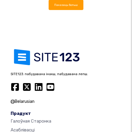
Паказаць больш
SITE123: пабудавана інакш, пабудавана лепш.
Belarusian
Прадукт
Галоўная Старонка
Асаблівасці