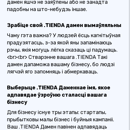
дамен яшчэ не заяўлены або не занадта
падобны на што-небудзь іншае.
Зрабіце свой .TIENDA дамен вымаўляльны
Чаму гэта важна? У людзей ёсць кагнітыўная
прадузятасць, з-за якой яны запамінаюць
рэчы, якія могуць лёгка сказаць ці падумаць.
<br><br> Стварэнне вашага .TIENDA Такі
дамен дапаможа вашаму бізнесу, бо людзі
лягчэй яго запомняць і абмеркаваць.
Выберыце .TIENDA Даменнае імя, якое
адпавядае ўзроўню сталасці вашага
бізнесу
Для бізнесу існуе тры этапы: стартапы,
прыбытковы малы бізнес і буйныя кампаніі.
Ваш .TIENDA Дамен павінен адпавядаць