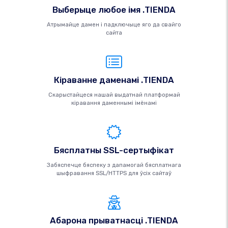
Выберыце любое імя .TIENDA
Атрымайце дамен і падключыце яго да свайго
сайта
Кіраванне даменамі .TIENDA
Скарыстайцеся нашай выдатнай платформай
кіравання даменнымі імёнамі
Бясплатны SSL-сертыфікат
Забяспечце бяспеку з дапамогай бясплатнага
шыфравання SSL/HTTPS для ўсіх сайтаў
Абарона прыватнасці .TIENDA