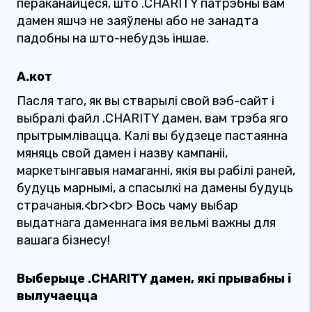
пераканайцеся, што .CHARITY патрэбны вам
дамен яшчэ не заяўлены або не занадта
падобны на што-небудзь іншае.
А.кот
Пасля таго, як вы стварылі свой вэб-сайт і
выбралі файл .CHARITY дамен, вам трэба яго
прытрымлівацца. Калі вы будзеце пастаянна
мяняць свой дамен і назву кампаніі,
маркетынгавыя намаганні, якія вы рабілі раней,
будуць марнымі, а спасылкі на дамены будуць
страчаныя.<br><br> Вось чаму выбар
выдатнага даменнага імя вельмі важны для
вашага бізнесу!
Выберыце .CHARITY дамен, які прывабны і
вылучаецца