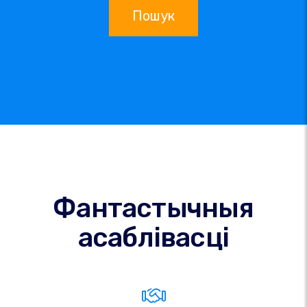
Пошук
Фантастычныя
асаблівасці