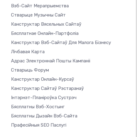
Вэб-Сайт Мерапрыемства
Стварыце Музычны Сайт
Канструктар Вясельных Сайтаў
Бясплатнае Онлайн-Партфоліа
Канструктар Вэб-Сайтаў Для Малога Бізнесу
Лічбавая Карта
Адрас Электроннай Пошты Кампаніі
Стварыць Форум
Канструктар Онлайн-Курсаў
Канструктар Сайтаў Рэстаранаў
Інтэрнэт-Планіроўка Сустрэч
Бясплатны Вэб-Хостынг
Бясплатны Дызайн Вэб-Сайта
Прафесійныя SEO Паслугі