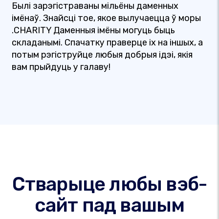
Былі зарэгістраваны мільёны даменных
імёнаў. Знайсці тое, якое вылучаецца ў моры
.CHARITY Даменныя імёны могуць быць
складанымі. Спачатку праверце іх на іншых, а
потым рэгіструйце любыя добрыя ідэі, якія
вам прыйдуць у галаву!
Стварыце любы вэб-
сайт пад вашым