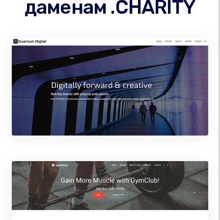
даменам .CHARITY