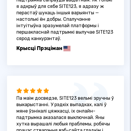
я адкрыў для сябе SITE123, я адразу ж
перастаў шукаць іншыя варыянты —
настолькі ён добры. Спалучэнне
інтуітыўна зразумелай платформы і
першакласнай падтрымкі вылучае SITE123
сярод канкурэнтаў.
Крысці Прэціман
Па маім досведзе, SITE123 вельмі зручны ў
выкарыстанні. У рэдкіх выпадках, калі ў
мяне ўзнікалі цяжкасці, іх онлайн-
падтрымка аказалася выключнай. Яны
хутка вырашалі любыя праблемы, робячы
працэс стварэння вэб-сайта гладкім і