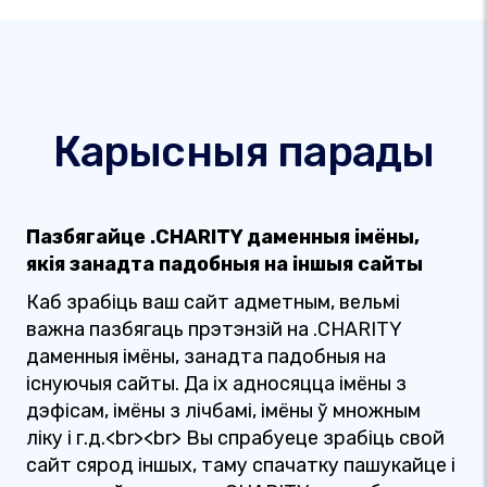
Карысныя парады
Пазбягайце .CHARITY даменныя імёны,
якія занадта падобныя на іншыя сайты
Каб зрабіць ваш сайт адметным, вельмі
важна пазбягаць прэтэнзій на .CHARITY
даменныя імёны, занадта падобныя на
існуючыя сайты. Да іх адносяцца імёны з
дэфісам, імёны з лічбамі, імёны ў множным
ліку і г.д.<br><br> Вы спрабуеце зрабіць свой
сайт сярод іншых, таму спачатку пашукайце і