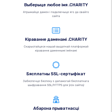
Выберыце любое імя .CHARITY
Атрымайце дамен і падключыце яго да свайго
сайта
Кіраванне даменамі .CHARITY
Скарыстайцеся нашай выдатнай платформай
кіравання даменнымі імёнамі
Бясплатны SSL-сертыфікат
Забяспечце бяспеку з дапамогай бясплатнага
шыфравання SSL/HTTPS для ўсіх сайтаў
Абарона прыватнасці