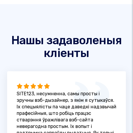
Нашы задаволеныя
кліенты
SITE123, несумненна, самы просты і
зручны вэб-дызайнер, з якім я сутыкаўся.
Іх спецыялісты па чаце даведкі надзвычай
прафесійныя, што робіць працэс
стварэння ўражлівага вэб-сайта
неверагодна простым. Іх вопыт і
падтрымка сапраўды выдатныя. Як толькі