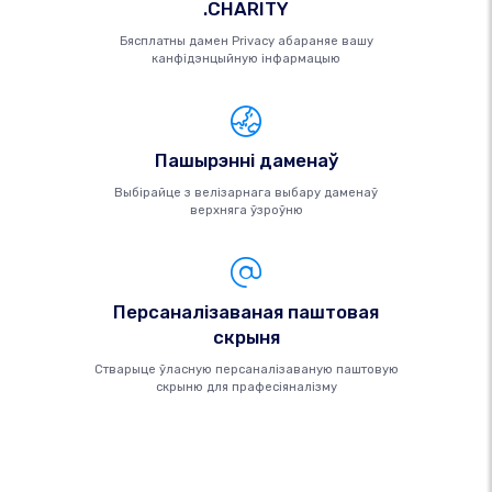
.CHARITY
Бясплатны дамен Privacy абараняе вашу
канфідэнцыйную інфармацыю
Пашырэнні даменаў
Выбірайце з велізарнага выбару даменаў
верхняга ўзроўню
Персаналізаваная паштовая
скрыня
Стварыце ўласную персаналізаваную паштовую
скрыню для прафесіяналізму