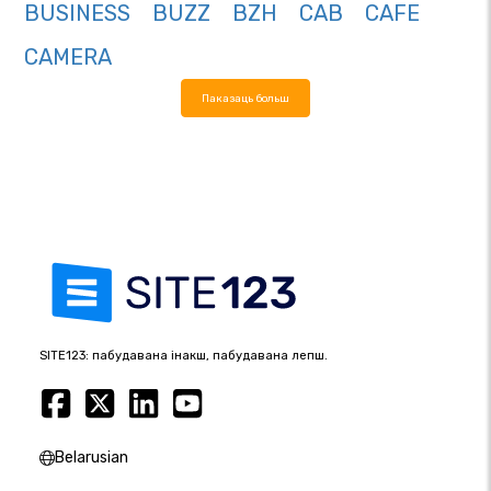
BUSINESS
BUZZ
BZH
CAB
CAFE
CAMERA
Паказаць больш
SITE123: пабудавана інакш, пабудавана лепш.
Belarusian