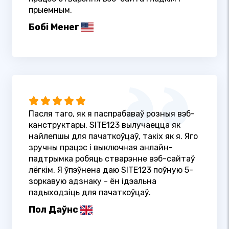
прыемным.
Бобі Менег
Пасля таго, як я паспрабаваў розныя вэб-
канструктары, SITE123 вылучаецца як
найлепшы для пачаткоўцаў, такіх як я. Яго
зручны працэс і выключная анлайн-
падтрымка робяць стварэнне вэб-сайтаў
лёгкім. Я ўпэўнена даю SITE123 поўную 5-
зоркавую адзнаку - ён ідэальна
падыходзіць для пачаткоўцаў.
Пол Даўнс