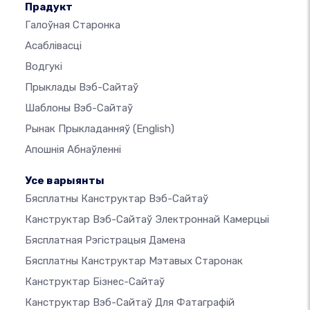
Прадукт
Галоўная Старонка
Асаблівасці
Водгукі
Прыклады Вэб-Сайтаў
Шаблоны Вэб-Сайтаў
Рынак Прыкладанняў
(English)
Апошнія Абнаўленні
Усе варыянты
Бясплатны Канструктар Вэб-Сайтаў
Канструктар Вэб-Сайтаў Электроннай Камерцыі
Бясплатная Рэгістрацыя Дамена
Бясплатны Канструктар Мэтавых Старонак
Канструктар Бізнес-Сайтаў
Канструктар Вэб-Сайтаў Для Фатаграфій