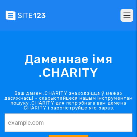
Даменнае імя
.CHARITY
Ваш дамен .CHARITY знаходзіцца ў межах
дасяжнасці - скарыстайцеся нашым інструментам
пошуку .CHARITY для патрэбнага вам дамена
.CHARITY і зарэгіструйце яго зараз.