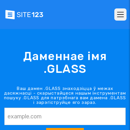
Даменнае імя
.GLASS
Ваш дамен .GLASS знаходзіцца ў межах
дасяжнасці - скарыстайцеся нашым інструментам
пошуку .GLASS для патрэбнага вам дамена .GLASS
і зарэгіструйце яго зараз.