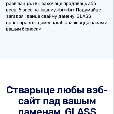
развівацца, і вы захочаце прадаваць або
весці бізнес па-іншаму.<br><br> Падумайце
загадзя і дайце свайму дамену .GLASS
прастора для дамена, каб развівацца разам з
вашым бізнесам.
Стварыце любы вэб-
сайт пад вашым
даменам .GLASS