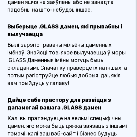
дамен яшчэ не заяўлены або не занадта
падобны на што-небудзь іншае.
Выберыце .GLASS дамен, які прывабны і
вылучаецца
Былі зарэгістраваны мільёны даменных
імёнаў. Знайсці тое, якое вылучаецца ў моры
.GLASS Даменныя імёны могуць быць
складанымі. Спачатку праверце іх на іншых, а
потым рэгіструйце любыя добрыя ідэі, якія
вам прыйдуць у галаву!
Дайце сабе прастору для развіцця з
дапамогай вашага .GLASS дамен
Калі вы прэтэндуеце на вельмі спецыфічны
дамен, яго можа быць цяжка звязаць з іншымі
тэмамі, калі ваш вэб-сайт і бізнес будуць