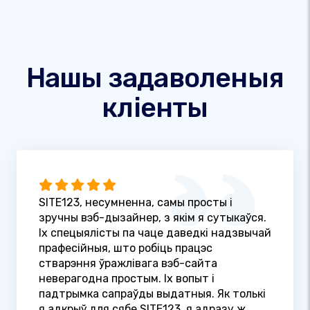
Нашы задаволеныя
кліенты
SITE123, несумненна, самы просты і
зручны вэб-дызайнер, з якім я сутыкаўся.
Іх спецыялісты па чаце даведкі надзвычай
прафесійныя, што робіць працэс
стварэння ўражлівага вэб-сайта
неверагодна простым. Іх вопыт і
падтрымка сапраўды выдатныя. Як толькі
я адкрыў для сябе SITE123, я адразу ж