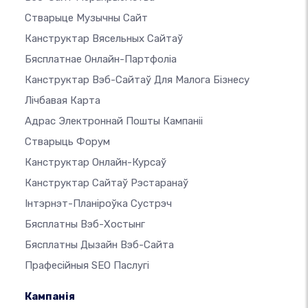
Стварыце Музычны Сайт
Канструктар Вясельных Сайтаў
Бясплатнае Онлайн-Партфоліа
Канструктар Вэб-Сайтаў Для Малога Бізнесу
Лічбавая Карта
Адрас Электроннай Пошты Кампаніі
Стварыць Форум
Канструктар Онлайн-Курсаў
Канструктар Сайтаў Рэстаранаў
Інтэрнэт-Планіроўка Сустрэч
Бясплатны Вэб-Хостынг
Бясплатны Дызайн Вэб-Сайта
Прафесійныя SEO Паслугі
Кампанія