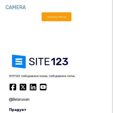
CAMERA
Паказаць больш
SITE123: пабудавана інакш, пабудавана лепш.
Belarusian
Прадукт