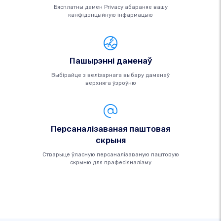
Бясплатны дамен Privacy абараняе вашу
канфідэнцыйную інфармацыю
Пашырэнні даменаў
Выбірайце з велізарнага выбару даменаў
верхняга ўзроўню
Персаналізаваная паштовая
скрыня
Стварыце ўласную персаналізаваную паштовую
скрыню для прафесіяналізму