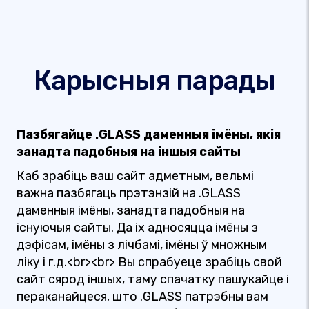
Карысныя парады
Пазбягайце .GLASS даменныя імёны, якія
занадта падобныя на іншыя сайты
Каб зрабіць ваш сайт адметным, вельмі
важна пазбягаць прэтэнзій на .GLASS
даменныя імёны, занадта падобныя на
існуючыя сайты. Да іх адносяцца імёны з
дэфісам, імёны з лічбамі, імёны ў множным
ліку і г.д.<br><br> Вы спрабуеце зрабіць свой
сайт сярод іншых, таму спачатку пашукайце і
пераканайцеся, што .GLASS патрэбны вам