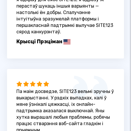
перастаў шукаць іншыя варыянты —
настолькі ён добры. Спалучэнне
інтуітыўна зразумелай платформы і
першакласнай падтрымкі вылучае SITE123
сярод канкурэнтаў.
Крысці Прэціман
Па маім досведзе, SITE123 вельмі зручны ў
выкарыстанні. У рэдкіх выпадках, калі ў
мяне ўзнікалі цяжкасці, іх онлайн-
падтрымка аказалася выключнай. Яны
хутка вырашалі любыя праблемы, робячы
працэс стварэння вэб-сайта гладкім і
прыемным.