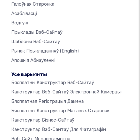
Галоўная Старонка
Асаблівасці
Водгукі
Прыклады Вэб-Сайтаў
Шаблоны Вэб-Сайтаў
Рынак Прыкладанняў
(English)
Апошнія Абнаўленні
Усе варыянты
Бясплатны Канструктар Вэб-Сайтаў
Канструктар Вэб-Сайтаў Электроннай Камерцыі
Бясплатная Рэгістрацыя Дамена
Бясплатны Канструктар Мэтавых Старонак
Канструктар Бізнес-Сайтаў
Канструктар Вэб-Сайтаў Для Фатаграфій
Вэб-Сайт Мерапрыемства