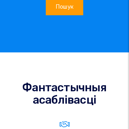
Пошук
Фантастычныя
асаблівасці