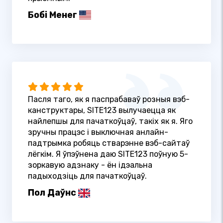
Бобі Менег
Пасля таго, як я паспрабаваў розныя вэб-
канструктары, SITE123 вылучаецца як
найлепшы для пачаткоўцаў, такіх як я. Яго
зручны працэс і выключная анлайн-
падтрымка робяць стварэнне вэб-сайтаў
лёгкім. Я ўпэўнена даю SITE123 поўную 5-
зоркавую адзнаку - ён ідэальна
падыходзіць для пачаткоўцаў.
Пол Даўнс