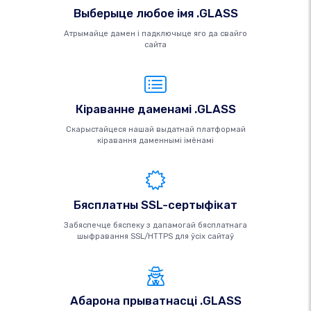
Выберыце любое імя .GLASS
Атрымайце дамен і падключыце яго да свайго
сайта
Кіраванне даменамі .GLASS
Скарыстайцеся нашай выдатнай платформай
кіравання даменнымі імёнамі
Бясплатны SSL-сертыфікат
Забяспечце бяспеку з дапамогай бясплатнага
шыфравання SSL/HTTPS для ўсіх сайтаў
Абарона прыватнасці .GLASS