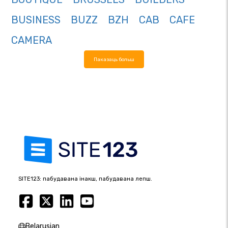
BUSINESS
BUZZ
BZH
CAB
CAFE
CAMERA
Паказаць больш
SITE123: пабудавана інакш, пабудавана лепш.
Belarusian