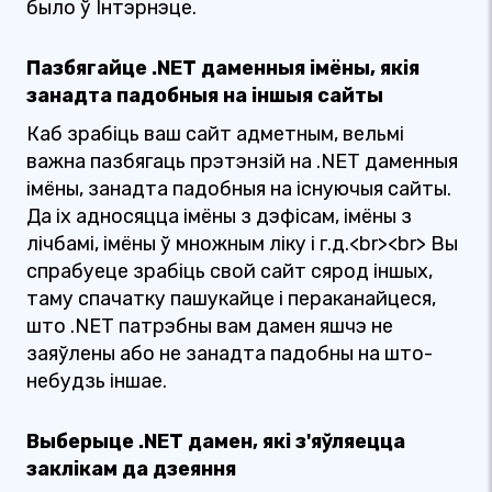
было ў Інтэрнэце.
Пазбягайце .NET даменныя імёны, якія
занадта падобныя на іншыя сайты
Каб зрабіць ваш сайт адметным, вельмі
важна пазбягаць прэтэнзій на .NET даменныя
імёны, занадта падобныя на існуючыя сайты.
Да іх адносяцца імёны з дэфісам, імёны з
лічбамі, імёны ў множным ліку і г.д.<br><br> Вы
спрабуеце зрабіць свой сайт сярод іншых,
таму спачатку пашукайце і пераканайцеся,
што .NET патрэбны вам дамен яшчэ не
заяўлены або не занадта падобны на што-
небудзь іншае.
Выберыце .NET дамен, які з'яўляецца
заклікам да дзеяння