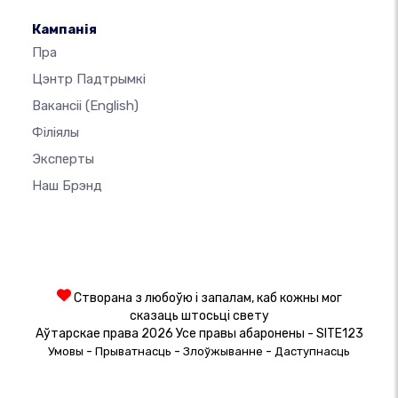
Кампанія
Пра
Цэнтр Падтрымкі
Вакансіі
(English)
Філіялы
Эксперты
Наш Брэнд
Створана з любоўю і запалам, каб кожны мог
сказаць штосьці свету
Аўтарскае права 2026 Усе правы абаронены - SITE123
-
-
-
Умовы
Прыватнасць
Злоўжыванне
Даступнасць