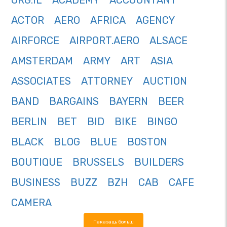
ORG.IL
ACADEMY
ACCOUNTANT
ACTOR
AERO
AFRICA
AGENCY
AIRFORCE
AIRPORT.AERO
ALSACE
AMSTERDAM
ARMY
ART
ASIA
ASSOCIATES
ATTORNEY
AUCTION
BAND
BARGAINS
BAYERN
BEER
BERLIN
BET
BID
BIKE
BINGO
BLACK
BLOG
BLUE
BOSTON
BOUTIQUE
BRUSSELS
BUILDERS
BUSINESS
BUZZ
BZH
CAB
CAFE
CAMERA
Паказаць больш