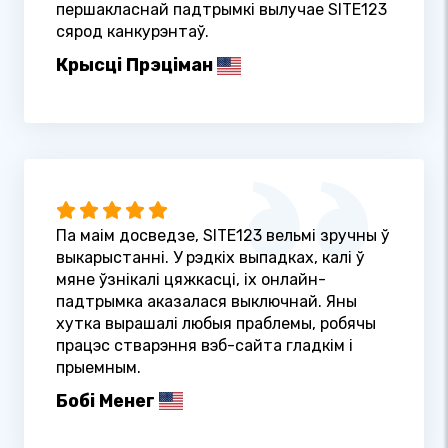
першакласнай падтрымкі вылучае SITE123
сярод канкурэнтаў.
Крысці Прэціман
Па маім досведзе, SITE123 вельмі зручны ў
выкарыстанні. У рэдкіх выпадках, калі ў
мяне ўзнікалі цяжкасці, іх онлайн-
падтрымка аказалася выключнай. Яны
хутка вырашалі любыя праблемы, робячы
працэс стварэння вэб-сайта гладкім і
прыемным.
Бобі Менег