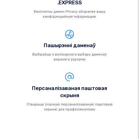
.EXPRESS
Бясплатны дамен Privacy абараняе вашу
канфідэнцыйную інфармацыю
Пашырэнні даменаў
Выбірайце з велізарнага выбару даменаў
верхняга ўзроўню
Персаналізаваная паштовая
скрыня
Стварыце ўласную персаналізаваную паштовую
скрыню для прафесіяналізму