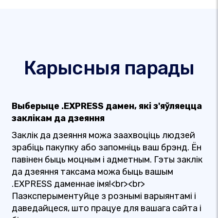
Карысныя парады
Выберыце .EXPRESS дамен, які з'яўляецца
заклікам да дзеяння
Заклік да дзеяння можа заахвоціць людзей
зрабіць пакупку або запомніць ваш брэнд. Ён
павінен быць моцным і адметным. Гэты заклік
да дзеяння таксама можа быць вашым
.EXPRESS даменнае імя!<br><br>
Паэксперыментуйце з рознымі варыянтамі і
даведайцеся, што працуе для вашага сайта і