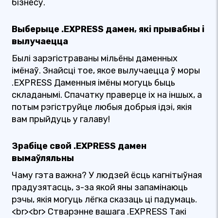
бізнесу.
Выберыце .EXPRESS дамен, які прывабны і
вылучаецца
Былі зарэгістраваны мільёны даменных
імёнаў. Знайсці тое, якое вылучаецца ў моры
.EXPRESS Даменныя імёны могуць быць
складанымі. Спачатку праверце іх на іншых, а
потым рэгіструйце любыя добрыя ідэі, якія
вам прыйдуць у галаву!
Зрабіце свой .EXPRESS дамен
вымаўляльны
Чаму гэта важна? У людзей ёсць кагнітыўная
прадузятасць, з-за якой яны запамінаюць
рэчы, якія могуць лёгка сказаць ці падумаць.
<br><br> Стварэнне вашага .EXPRESS Такі