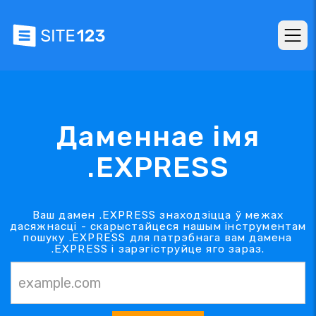
Даменнае імя
.EXPRESS
Ваш дамен .EXPRESS знаходзіцца ў межах
дасяжнасці - скарыстайцеся нашым інструментам
пошуку .EXPRESS для патрэбнага вам дамена
.EXPRESS і зарэгіструйце яго зараз.