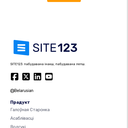
SITE123: пабудавана інакш, пабудавана лепш.
Belarusian
Прадукт
Галоўная Старонка
Асаблівасці
Водгукі