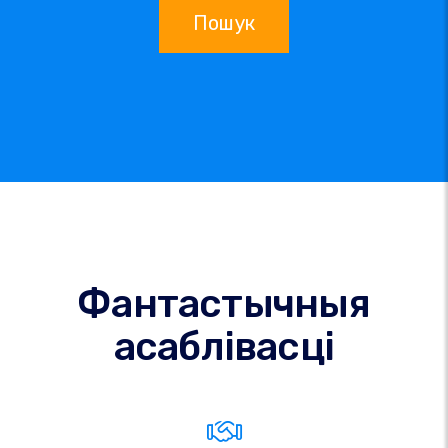
Пошук
Фантастычныя
асаблівасці