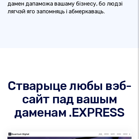
дамен дапаможа вашаму бізнесу, бо людзі
лягчэй яго запомняць і абмеркаваць.
Стварыце любы вэб-
сайт пад вашым
даменам .EXPRESS