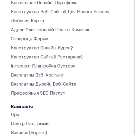
Бясплатнае Онлайн-Партфоліа
Канструктар Вэб-Сайтаў Для Малога Бізнесу
Лічбавая Карта
Адрас Электроннай Пошты Кампаніі
Стварыць Форум
Канструктар Онлайн-Курсаў
Канструктар Сайтаў Рэстаранаў
Інтэрнэт-Планіроўка Сустрэч
Бясплатны Вэб-Хостынг
Бясплатны Дызайн Вэб-Сайта
Прафесійныя SEO Паслугі
Кампанія
Пра
Цэнтр Падтрымкі
Вакансіі
(English)