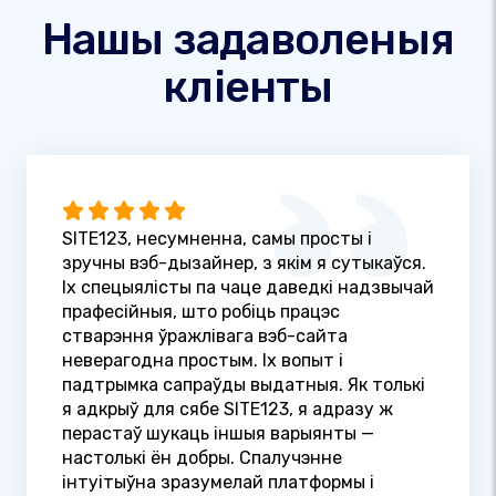
Нашы задаволеныя
кліенты
SITE123, несумненна, самы просты і
зручны вэб-дызайнер, з якім я сутыкаўся.
Іх спецыялісты па чаце даведкі надзвычай
прафесійныя, што робіць працэс
стварэння ўражлівага вэб-сайта
неверагодна простым. Іх вопыт і
падтрымка сапраўды выдатныя. Як толькі
я адкрыў для сябе SITE123, я адразу ж
перастаў шукаць іншыя варыянты —
настолькі ён добры. Спалучэнне
інтуітыўна зразумелай платформы і