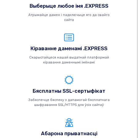
Выберыце любое імя .EXPRESS
Атрымайце дамен і падключыце яго да свайго
сайта
Кіраванне даменамі .EXPRESS
Скарыстайцеся нашай выдатнай платформай
кіравання даменнымі імёнамі
Бясплатны SSL-сертыфікат
Забяспечце бяспеку з дапамогай бясплатнага
шыфравання SSL/HTTPS для ўсіх сайтаў
Абарона прыватнасці