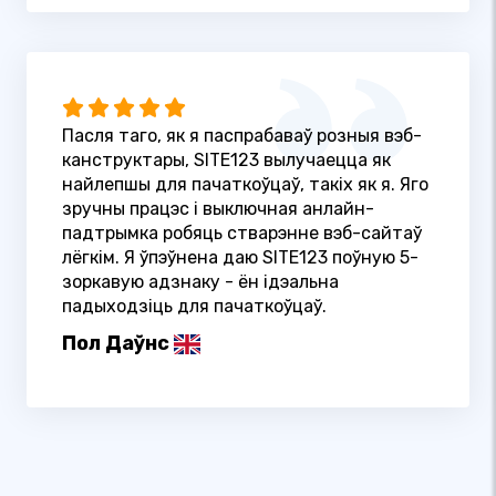
Пасля таго, як я паспрабаваў розныя вэб-
канструктары, SITE123 вылучаецца як
найлепшы для пачаткоўцаў, такіх як я. Яго
зручны працэс і выключная анлайн-
падтрымка робяць стварэнне вэб-сайтаў
лёгкім. Я ўпэўнена даю SITE123 поўную 5-
зоркавую адзнаку - ён ідэальна
падыходзіць для пачаткоўцаў.
Пол Даўнс