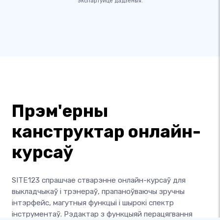
экспартуйце дадзеныя.
Прэм'ерны
канструктар онлайн-
курсаў
SITE123 спрашчае стварэнне онлайн-курсаў для
выкладчыкаў і трэнераў, прапаноўваючы зручны
інтэрфейс, магутныя функцыі і шырокі спектр
інструментаў. Рэдактар ​​з функцыяй перацягвання