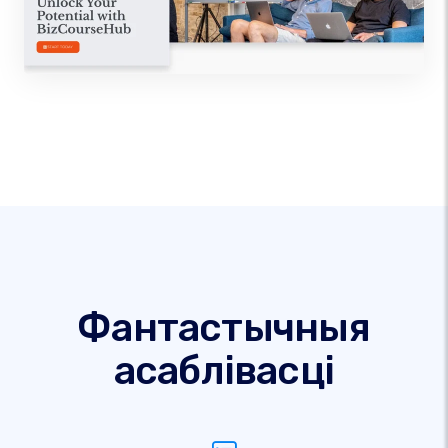
Фантастычныя
асаблівасці