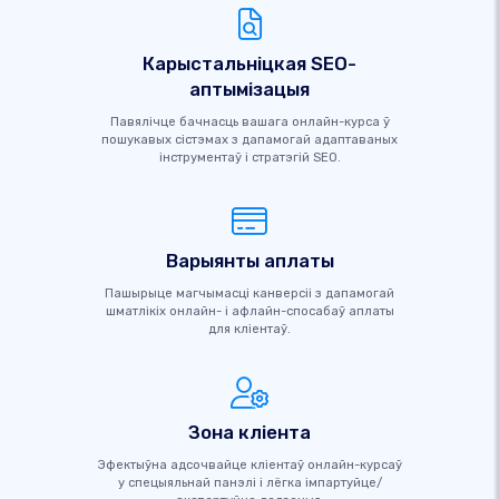
Карыстальніцкая SEO-
аптымізацыя
Павялічце бачнасць вашага онлайн-курса ў
пошукавых сістэмах з дапамогай адаптаваных
інструментаў і стратэгій SEO.
Варыянты аплаты
Пашырыце магчымасці канверсіі з дапамогай
шматлікіх онлайн- і афлайн-спосабаў аплаты
для кліентаў.
Зона кліента
Эфектыўна адсочвайце кліентаў онлайн-курсаў
у спецыяльнай панэлі і лёгка імпартуйце/