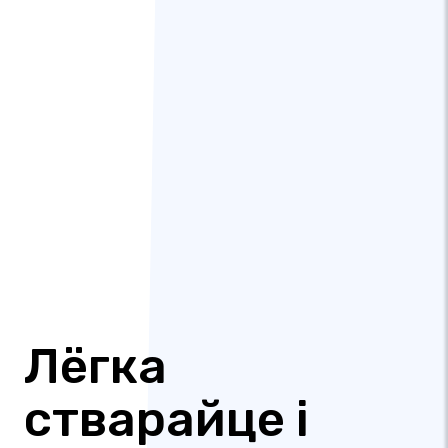
Лёгка
стварайце і