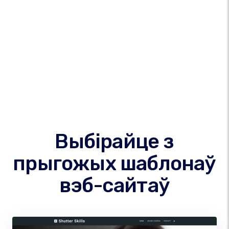
Выбірайце з
прыгожых шаблонаў
вэб-сайтаў