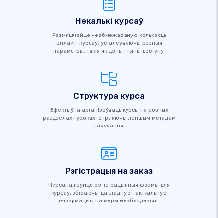
Некалькі курсаў
Размяшчайце неабмежаваную колькасць
онлайн-курсаў, усталёўваючы розныя
параметры, такія як цэны і тыпы доступу.
Структура курса
Эфектыўна арганізоўваць курсы па розных
раздзелах і ўроках, спрыяючы лепшым метадам
навучання.
Рэгістрацыя на заказ
Персаналізуйце рэгістрацыйныя формы для
курсаў, збіраючы дакладную і актуальную
інфармацыю па меры неабходнасці.