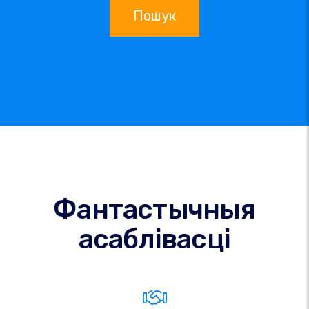
Пошук
Фантастычныя
асаблівасці