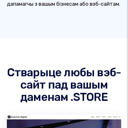
дапамагчы з вашым бізнесам або вэб-сайтам.
Стварыце любы вэб-
сайт пад вашым
даменам .STORE