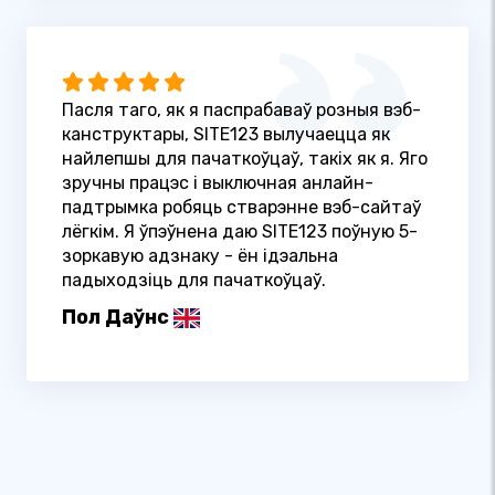
Пасля таго, як я паспрабаваў розныя вэб-
канструктары, SITE123 вылучаецца як
найлепшы для пачаткоўцаў, такіх як я. Яго
зручны працэс і выключная анлайн-
падтрымка робяць стварэнне вэб-сайтаў
лёгкім. Я ўпэўнена даю SITE123 поўную 5-
зоркавую адзнаку - ён ідэальна
падыходзіць для пачаткоўцаў.
Пол Даўнс