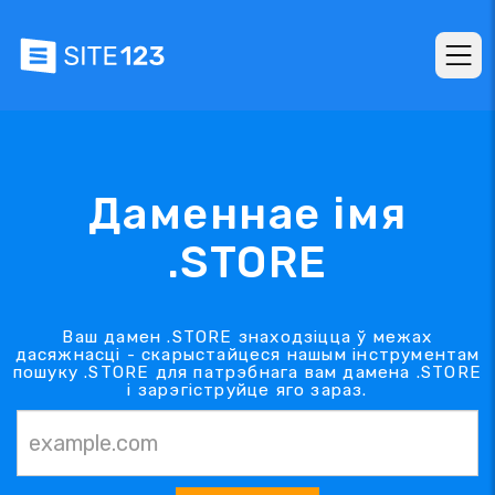
Даменнае імя
.STORE
Ваш дамен .STORE знаходзіцца ў межах
дасяжнасці - скарыстайцеся нашым інструментам
пошуку .STORE для патрэбнага вам дамена .STORE
і зарэгіструйце яго зараз.