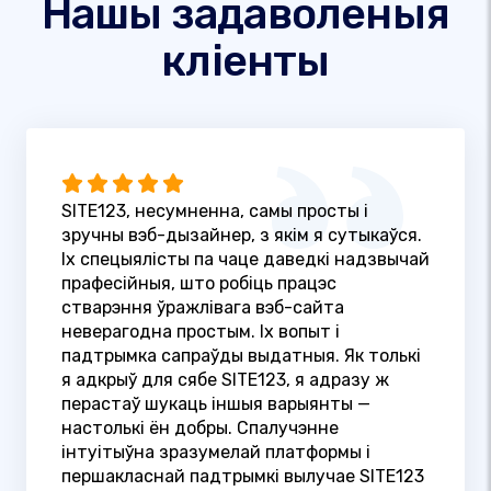
Нашы задаволеныя
кліенты
SITE123, несумненна, самы просты і
зручны вэб-дызайнер, з якім я сутыкаўся.
Іх спецыялісты па чаце даведкі надзвычай
прафесійныя, што робіць працэс
стварэння ўражлівага вэб-сайта
неверагодна простым. Іх вопыт і
падтрымка сапраўды выдатныя. Як толькі
я адкрыў для сябе SITE123, я адразу ж
перастаў шукаць іншыя варыянты —
настолькі ён добры. Спалучэнне
інтуітыўна зразумелай платформы і
першакласнай падтрымкі вылучае SITE123