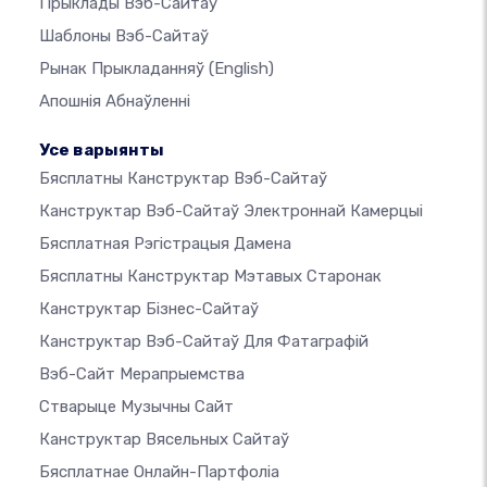
Прыклады Вэб-Сайтаў
Шаблоны Вэб-Сайтаў
Рынак Прыкладанняў
(English)
Апошнія Абнаўленні
Усе варыянты
Бясплатны Канструктар Вэб-Сайтаў
Канструктар Вэб-Сайтаў Электроннай Камерцыі
Бясплатная Рэгістрацыя Дамена
Бясплатны Канструктар Мэтавых Старонак
Канструктар Бізнес-Сайтаў
Канструктар Вэб-Сайтаў Для Фатаграфій
Вэб-Сайт Мерапрыемства
Стварыце Музычны Сайт
Канструктар Вясельных Сайтаў
Бясплатнае Онлайн-Партфоліа