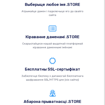
Выберыце любое імя .STORE
Атрымайце дамен і падключыце яго да свайго
сайта
Кіраванне даменамі .STORE
Скарыстайцеся нашай выдатнай платформай
кіравання даменнымі імёнамі
Бясплатны SSL-сертыфікат
Забяспечце бяспеку з дапамогай бясплатнага
шыфравання SSL/HTTPS для ўсіх сайтаў
Абарона прыватнасці .STORE