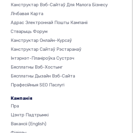
Канструктар Вэб-Сайтаў Для Малога Бізнесу
Лічбавая Карта
Адрас Электроннай Пошты Кампаніі
Стварыць Форум
Канструктар Онлайн-Курсаў
Канструктар Сайтаў Рэстаранаў
Інтэрнэт-Планіроўка Сустрэч
Бясплатны Вэб-Хостынг
Бясплатны Дызайн Вэб-Сайта
Прафесійныя SEO Паслугі
Кампанія
Пра
Цэнтр Падтрымкі
Вакансіі
(English)
Філіялы