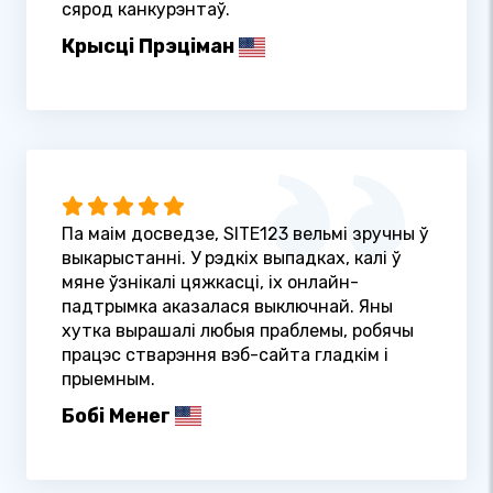
сярод канкурэнтаў.
Крысці Прэціман
Па маім досведзе, SITE123 вельмі зручны ў
выкарыстанні. У рэдкіх выпадках, калі ў
мяне ўзнікалі цяжкасці, іх онлайн-
падтрымка аказалася выключнай. Яны
хутка вырашалі любыя праблемы, робячы
працэс стварэння вэб-сайта гладкім і
прыемным.
Бобі Менег