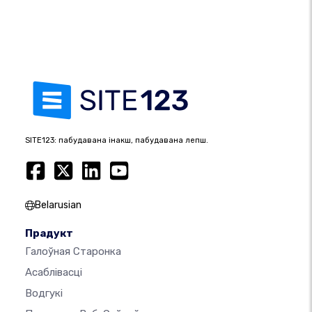
SITE123: пабудавана інакш, пабудавана лепш.
Belarusian
Прадукт
Галоўная Старонка
Асаблівасці
Водгукі