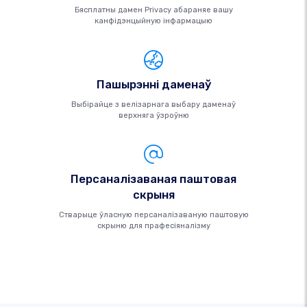
Бясплатны дамен Privacy абараняе вашу
канфідэнцыйную інфармацыю
Пашырэнні даменаў
Выбірайце з велізарнага выбару даменаў
верхняга ўзроўню
Персаналізаваная паштовая
скрыня
Стварыце ўласную персаналізаваную паштовую
скрыню для прафесіяналізму