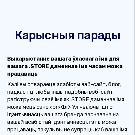
Карысныя парады
Выкарыстанне вашага ўласнага імя для
вашага .STORE даменнае імя часам можа
працаваць
Калі вы ствараеце асабісты вэб-сайт, блог,
падкаст ці любы іншы падобны вэб-сайт,
рэгіструючы сваё імя як .STORE даменнае імя
можа мець сэнс.<br><br> Улічваючы, што
ідэнтычнасць вашага брэнда заснавана на
вашай асабістай ідэнтычнасці, гэта можа
працаваць, пакуль вы не супраць, каб ваша імя