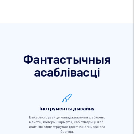
Фантастычныя
асаблівасці
Інструменты дызайну
Выкарыстоўвайце наладжвальныя шаблоны,
макеты, колеры і шрыфты, каб стварыць вэб-
сайт, які адлюстроўвае ідэнтычнасць вашага
брэнда.