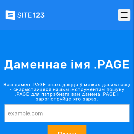
Даменнае імя .PAGE
Ваш дамен .PAGE знаходзіцца ў межах дасяжнасці
- скарыстайцеся нашым інструментам пошуку
.PAGE для патрэбнага вам дамена .PAGE і
зарэгіструйце яго зараз.