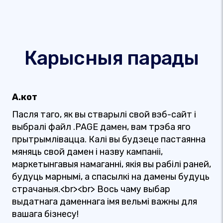
Карысныя парады
А.кот
Пасля таго, як вы стварылі свой вэб-сайт і
выбралі файл .PAGE дамен, вам трэба яго
прытрымлівацца. Калі вы будзеце пастаянна
мяняць свой дамен і назву кампаніі,
маркетынгавыя намаганні, якія вы рабілі раней,
будуць марнымі, а спасылкі на дамены будуць
страчаныя.<br><br> Вось чаму выбар
выдатнага даменнага імя вельмі важны для
вашага бізнесу!