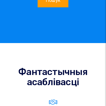
Пошук
Фантастычныя
асаблівасці