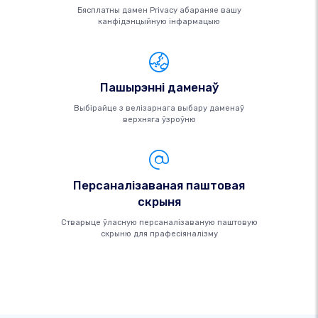
Бясплатны дамен Privacy абараняе вашу
канфідэнцыйную інфармацыю
Пашырэнні даменаў
Выбірайце з велізарнага выбару даменаў
верхняга ўзроўню
Персаналізаваная паштовая
скрыня
Стварыце ўласную персаналізаваную паштовую
скрыню для прафесіяналізму