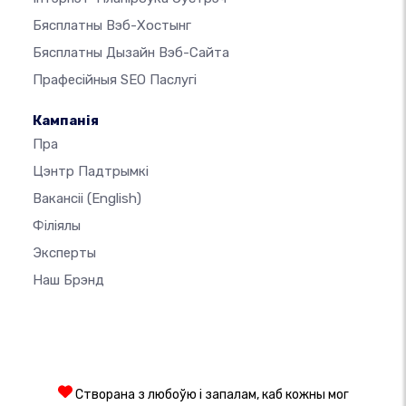
Бясплатны Вэб-Хостынг
Бясплатны Дызайн Вэб-Сайта
Прафесійныя SEO Паслугі
Кампанія
Пра
Цэнтр Падтрымкі
Вакансіі
(English)
Філіялы
Эксперты
Наш Брэнд
Створана з любоўю і запалам, каб кожны мог