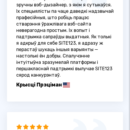
зручны вэб-дызайнер, з якім я сутыкаўся.
Іх спецыялісты па чаце даведкі надзвычай
прафесійныя, што робіць працэс
стварэння ўражлівага вэб-сайта
неверагодна простым. Іх вопыт і
падтрымка сапраўды выдатныя. Як толькі
я адкрыў для сябе SITE123, я адразу ж
перастаў шукаць іншыя варыянты —
настолькі ён добры. Спалучэнне
інтуітыўна зразумелай платформы і
першакласнай падтрымкі вылучае SITE123
сярод канкурэнтаў.
Крысці Прэціман