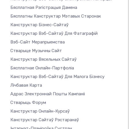
Бясплатная Рэгістрацыя Дамена
Бясплатны Канструктар Мэтавых Старонак
Канструктар Бізнес-Сайтаў
Канструктар Вэб-Сайтаў Для Фатаграфій
Вэб-Сайт Мерапрыемства
Стварыце Музычны Сайт
Канструктар Вясельных Сайтаў
Бясплатнае Онлайн-Партфоліа
Канструктар Вэб-Сайтаў Для Малога Бізнесу
Лічбавая Карта
Адрас Электроннай Пошты Кампаніі
Стварыць Форум
Канструктар Онлайн-Курсаў
Канструктар Сайтаў Рэстаранаў
Інтэрнэт-Планіроўка Сустрэч