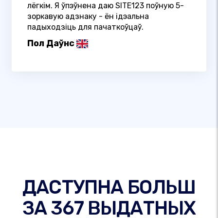
лёгкім. Я ўпэўнена даю SITE123 поўную 5-
зоркавую адзнаку - ён ідэальна
падыходзіць для пачаткоўцаў.
Пол Даўнс
ДАСТУПНА БОЛЬШ
ЗА 367 ВЫДАТНЫХ