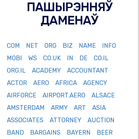
ПАШЫРЭННЯЎ
ДАМЕНАЎ
COM
NET
ORG
BIZ
NAME
INFO
MOBI
WS
CO.UK
IN
DE
CO.IL
ORG.IL
ACADEMY
ACCOUNTANT
ACTOR
AERO
AFRICA
AGENCY
AIRFORCE
AIRPORT.AERO
ALSACE
AMSTERDAM
ARMY
ART
ASIA
ASSOCIATES
ATTORNEY
AUCTION
BAND
BARGAINS
BAYERN
BEER