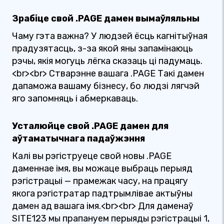
Зрабіце свой .PAGE дамен вымаўляльны
Чаму гэта важна? У людзей ёсць кагнітыўная
прадузятасць, з-за якой яны запамінаюць
рэчы, якія могуць лёгка сказаць ці падумаць.
<br><br> Стварэнне вашага .PAGE Такі дамен
дапаможа вашаму бізнесу, бо людзі лягчэй
яго запомняць і абмеркаваць.
Усталюйце свой .PAGE дамен для
аўтаматычнага падаўжэння
Калі вы рэгіструеце свой новы .PAGE
даменнае імя, вы можаце выбраць перыяд
рэгістрацыі — прамежак часу, на працягу
якога рэгістратар падтрымлівае актыўны
дамен ад вашага імя.<br><br> Для даменаў
SITE123 мы прапануем перыяды рэгістрацыі 1,