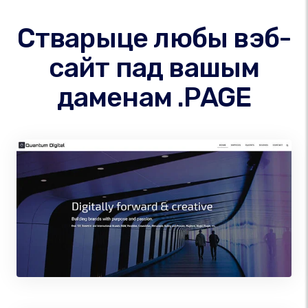
Стварыце любы вэб-
сайт пад вашым
даменам .PAGE