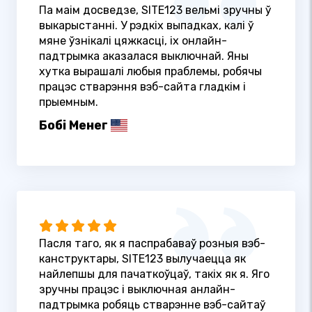
Па маім досведзе, SITE123 вельмі зручны ў
выкарыстанні. У рэдкіх выпадках, калі ў
мяне ўзнікалі цяжкасці, іх онлайн-
падтрымка аказалася выключнай. Яны
хутка вырашалі любыя праблемы, робячы
працэс стварэння вэб-сайта гладкім і
прыемным.
Бобі Менег
Пасля таго, як я паспрабаваў розныя вэб-
канструктары, SITE123 вылучаецца як
найлепшы для пачаткоўцаў, такіх як я. Яго
зручны працэс і выключная анлайн-
падтрымка робяць стварэнне вэб-сайтаў