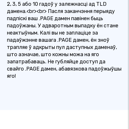
2, 3, 5 або 10 гадоў у залежнасці ад TLD
дамена.<br><br> Пасля заканчэння перыяду
падпіскі ваш .PAGE дамен павінен быць
падоўжаны. У адваротным выпадку ён стане
неактыўным. Калі вы не заплаціце за
падаўжэнне вашага .PAGE дамен, ён зноў
трапляе ў адкрыты пул даступных даменаў,
што азначае, што кожны можа на яго
запатрабаваць. Не губляйце доступ да
свайго .PAGE дамен, абавязкова падоўжыўшы
яго!