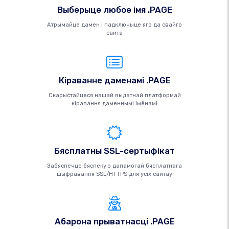
Выберыце любое імя .PAGE
Атрымайце дамен і падключыце яго да свайго
сайта
Кіраванне даменамі .PAGE
Скарыстайцеся нашай выдатнай платформай
кіравання даменнымі імёнамі
Бясплатны SSL-сертыфікат
Забяспечце бяспеку з дапамогай бясплатнага
шыфравання SSL/HTTPS для ўсіх сайтаў
Абарона прыватнасці .PAGE