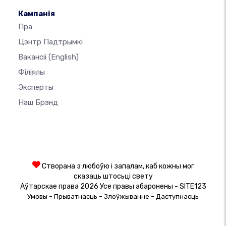
Кампанія
Пра
Цэнтр Падтрымкі
Вакансіі
(English)
Філіялы
Эксперты
Наш Брэнд
Створана з любоўю і запалам, каб кожны мог
сказаць штосьці свету
Аўтарскае права 2026 Усе правы абаронены - SITE123
-
-
-
Умовы
Прыватнасць
Злоўжыванне
Даступнасць