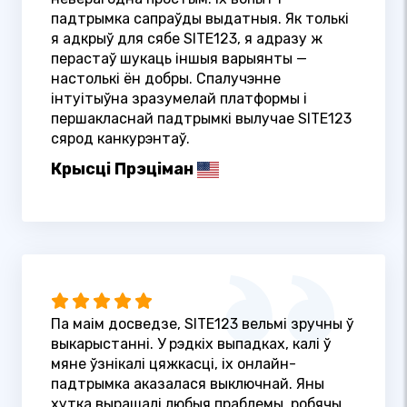
падтрымка сапраўды выдатныя. Як толькі
я адкрыў для сябе SITE123, я адразу ж
перастаў шукаць іншыя варыянты —
настолькі ён добры. Спалучэнне
інтуітыўна зразумелай платформы і
першакласнай падтрымкі вылучае SITE123
сярод канкурэнтаў.
Крысці Прэціман
Па маім досведзе, SITE123 вельмі зручны ў
выкарыстанні. У рэдкіх выпадках, калі ў
мяне ўзнікалі цяжкасці, іх онлайн-
падтрымка аказалася выключнай. Яны
хутка вырашалі любыя праблемы, робячы