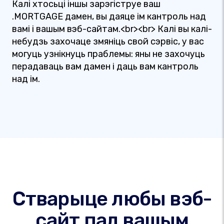
Калі хтосьці іншы зарэгіструе ваш
.MORTGAGE дамен, вы даяце ім кантроль над
вамі і вашым вэб-сайтам.<br><br> Калі вы калі-
небудзь захочаце змяніць свой сэрвіс, у вас
могуць узнікнуць праблемы: яны не захочуць
перадаваць вам дамен і даць вам кантроль
над ім.
Стварыце любы вэб-
сайт пад вашым