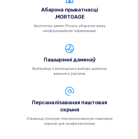
Абарона прыватнасці
.MORTGAGE
Бясплатны дамен Privacy абараняе вашу
канфідэнцыйную інфармацыю
Пашырэнні даменаў
Выбірайце з велізарнага выбару даменаў
верхняга ўзроўню
Персаналізаваная паштовая
скрыня
Стварыце ўласную персаналізаваную паштовую
скрыню для прафесіяналізму