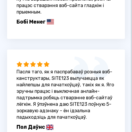
працэс стварэння вэб-сайта гладкім і
прыемным.
Бобі Менег
Пасля таго, як я паспрабаваў розныя вэб-
канструктары, SITE123 вылучаецца як
найлепшы для пачаткоўцаў, такіх як я. Яго
зручны працэс і выключная анлайн-
падтрымка робяць стварэнне вэб-сайтаў
лёгкім. Я ўпэўнена даю SITE123 поўную 5-
зоркавую адзнаку - ён ідэальна
падыходзіць для пачаткоўцаў.
Пол Даўнс