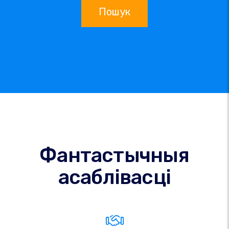
Пошук
Фантастычныя
асаблівасці