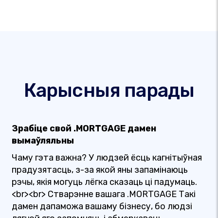
Карысныя парады
Зрабіце свой .MORTGAGE дамен
вымаўляльны
Чаму гэта важна? У людзей ёсць кагнітыўная
прадузятасць, з-за якой яны запамінаюць
рэчы, якія могуць лёгка сказаць ці падумаць.
<br><br> Стварэнне вашага .MORTGAGE Такі
дамен дапаможа вашаму бізнесу, бо людзі