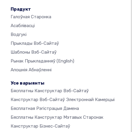
Прадукт
Галоўная Старонка
Асаблівасці
Водгукі
Прыклады Вэб-Сайтаў
Шаблоны Вэб-Сайтаў
Рынак Прыкладанняў
(English)
Апошнія Абнаўленні
Усе варыянты
Бясплатны Канструктар Вэб-Сайтаў
Канструктар Вэб-Сайтаў Электроннай Камерцыі
Бясплатная Рэгістрацыя Дамена
Бясплатны Канструктар Мэтавых Старонак
Канструктар Бізнес-Сайтаў