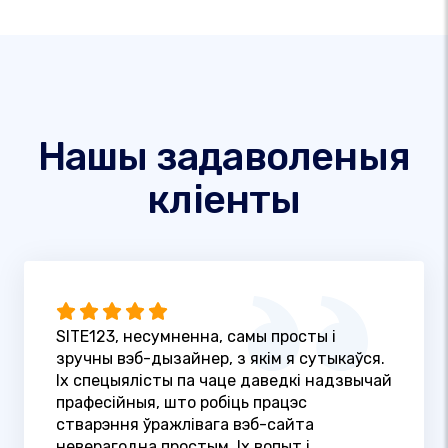
Нашы задаволеныя
кліенты
SITE123, несумненна, самы просты і
зручны вэб-дызайнер, з якім я сутыкаўся.
Іх спецыялісты па чаце даведкі надзвычай
прафесійныя, што робіць працэс
стварэння ўражлівага вэб-сайта
неверагодна простым. Іх вопыт і