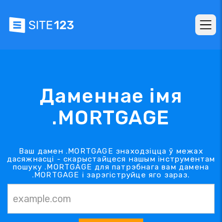
Даменнае імя
.MORTGAGE
Ваш дамен .MORTGAGE знаходзіцца ў межах
дасяжнасці - скарыстайцеся нашым інструментам
пошуку .MORTGAGE для патрэбнага вам дамена
.MORTGAGE і зарэгіструйце яго зараз.