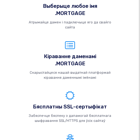
Выберыце любое імя
.MORTGAGE
Атрымайце дамен і падключыце яго да свайго
сайта
Кіраванне даменамі
.MORTGAGE
Скарыстайцеся нашай выдатнай платформай
кіравання даменнымі імёнамі
Бясплатны SSL-сертыфікат
Забяспечце бяспеку з дапамогай бясплатнага
шыфравання SSL/HTTPS для ўсіх сайтаў