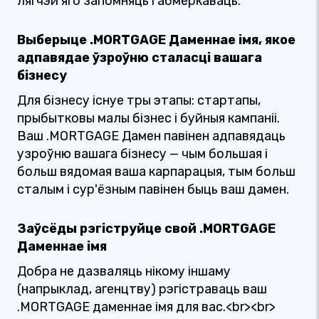
лягчэй яго запомняць і абмеркаваць.
Выберыце .MORTGAGE Даменнае імя, якое
адпавядае ўзроўню сталасці вашага
бізнесу
Для бізнесу існуе тры этапы: стартапы,
прыбытковы малы бізнес і буйныя кампаніі.
Ваш .MORTGAGE Дамен павінен адпавядаць
узроўню вашага бізнесу — чым большая і
больш вядомая ваша карпарацыя, тым больш
сталым і сур'ёзным павінен быць ваш дамен.
Заўсёды рэгіструйце свой .MORTGAGE
Даменнае імя
Добра не дазваляць нікому іншаму
(напрыклад, агенцтву) рэгістраваць ваш
.MORTGAGE даменнае імя для вас.<br><br>