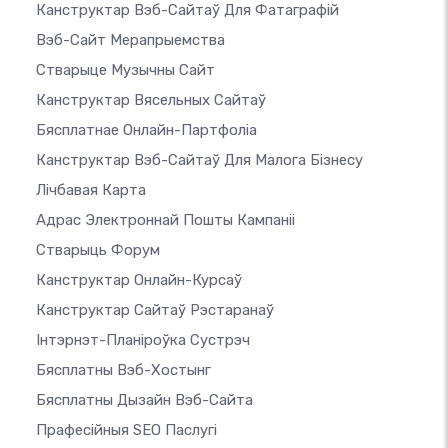
Канструктар Вэб-Сайтаў Для Фатаграфій
Вэб-Сайт Мерапрыемства
Стварыце Музычны Сайт
Канструктар Вясельных Сайтаў
Бясплатнае Онлайн-Партфоліа
Канструктар Вэб-Сайтаў Для Малога Бізнесу
Лічбавая Карта
Адрас Электроннай Пошты Кампаніі
Стварыць Форум
Канструктар Онлайн-Курсаў
Канструктар Сайтаў Рэстаранаў
Інтэрнэт-Планіроўка Сустрэч
Бясплатны Вэб-Хостынг
Бясплатны Дызайн Вэб-Сайта
Прафесійныя SEO Паслугі