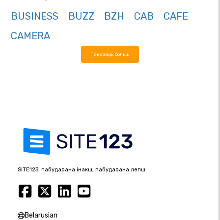
BUSINESS
BUZZ
BZH
CAB
CAFE
CAMERA
Паказаць больш
SITE123: пабудавана інакш, пабудавана лепш.
Belarusian