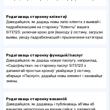
Рэдагаваць старонку кліентаў
Даведайцеся, як дадаць новы запіс кліента з выявай і
падрабязнасцямі на старонку "Кліенты" вашага
SITE123; уключае крокі для ўваходу ў сістэму, загрузкі
выявы, уводу падрабязнасцей і прызначэння катэгорыі.
Рэдагаваць старонку функцый/паслуг
Даведайцеся, як дадаць новую паслугу, напрыклад,
«Садоўніцтва», на старонку паслуг SITE123 з
дапамогай простых крокаў: увайдзіце ў сістэму,
абярыце «Паслугі», дадайце новы элемент і захавайце
змены.
Рэдагаваць старонку вакансій
Даведайцеся, як дадаваць і публікаваць аб'явы аб
вакансіях непасрэдна на вашым сайце з дапамогай