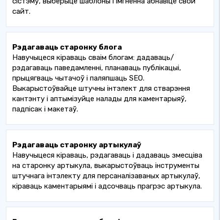
сістэму, выберыце шаблоны і імгненна абнавіце свой
сайт.
Рэдагаваць старонку блога
Навучыцеся кіраваць сваім блогам: дадаваць/
рэдагаваць паведамленні, планаваць публікацыі,
прыцягваць чытачоў і паляпшаць SEO.
Выкарыстоўвайце штучны інтэлект для стварэння
кантэнту і аптымізуйце налады для каментарыяў,
падпісак і макетаў.
Рэдагаваць старонку артыкулаў
Навучыцеся кіраваць, рэдагаваць і дадаваць змесціва
на старонку артыкула, выкарыстоўваць інструменты
штучнага інтэлекту для персаналізаваных артыкулаў,
кіраваць каментарыямі і адсочваць прагрэс артыкула.