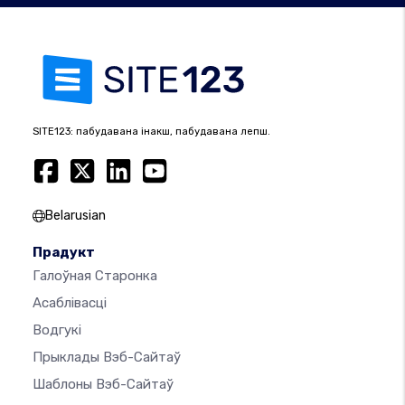
SITE123: пабудавана інакш, пабудавана лепш.
Belarusian
Прадукт
Галоўная Старонка
Асаблівасці
Водгукі
Прыклады Вэб-Сайтаў
Шаблоны Вэб-Сайтаў