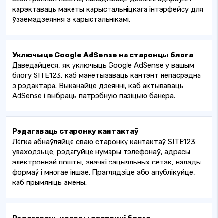
карэктаваць макеты карыстальніцкага інтэрфейсу для
ўзаемадзеяння з карыстальнікамі.
Уключыце Google AdSense на старонцы блога
Даведайцеся, як уключыць Google AdSense у вашым
блогу SITE123, каб манетызаваць кантэнт непасрэдна
з рэдактара. Выканайце дзеянні, каб актываваць
AdSense і выбраць патрэбную пазіцыю банера.
Рэдагаваць старонку кантактаў
Лёгка абнаўляйце сваю старонку кантактаў SITE123:
уваходзьце, рэдагуйце нумары тэлефонаў, адрасы
электроннай пошты, значкі сацыяльных сетак, налады
формаў і многае іншае. Праглядзіце або апублікуйце,
каб прымяніць змены.