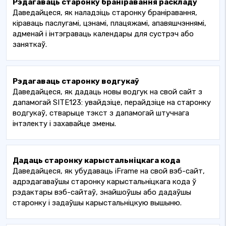
Рэдагаваць старонку браніравання раскладу
Даведайцеся, як наладзіць старонку браніравання,
кіраваць паслугамі, цэнамі, плацяжамі, апавяшчэннямі,
адменай і інтэграваць календары для сустрэч або
заняткаў.
Рэдагаваць старонку водгукаў
Даведайцеся, як дадаць новы водгук на свой сайт з
дапамогай SITE123: увайдзіце, перайдзіце на старонку
водгукаў, стварыце тэкст з дапамогай штучнага
інтэлекту і захавайце змены.
Дадаць старонку карыстальніцкага кода
Даведайцеся, як убудаваць iFrame на свой вэб-сайт,
адрэдагаваўшы старонку карыстальніцкага кода ў
рэдактары вэб-сайтаў, знайшоўшы або дадаўшы
старонку і задаўшы карыстальніцкую вышыню.