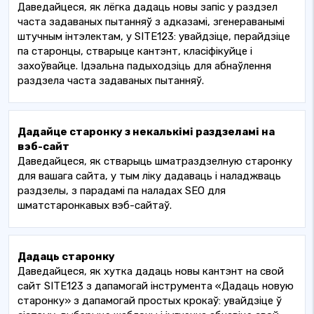
Даведайцеся, як лёгка дадаць новы запіс у раздзел
часта задаваных пытанняў з адказамі, згенераванымі
штучным інтэлектам, у SITE123: увайдзіце, перайдзіце
па старонцы, стварыце кантэнт, класіфікуйце і
захоўвайце. Ідэальна падыходзіць для абнаўлення
раздзела часта задаваных пытанняў.
Дадайце старонку з некалькімі раздзеламі на
вэб-сайт
Даведайцеся, як стварыць шматраздзелную старонку
для вашага сайта, у тым ліку дадаваць і наладжваць
раздзелы, з парадамі па наладах SEO для
шматстаронкавых вэб-сайтаў.
Дадаць старонку
Даведайцеся, як хутка дадаць новы кантэнт на свой
сайт SITE123 з дапамогай інструмента «Дадаць новую
старонку» з дапамогай простых крокаў: увайдзіце ў