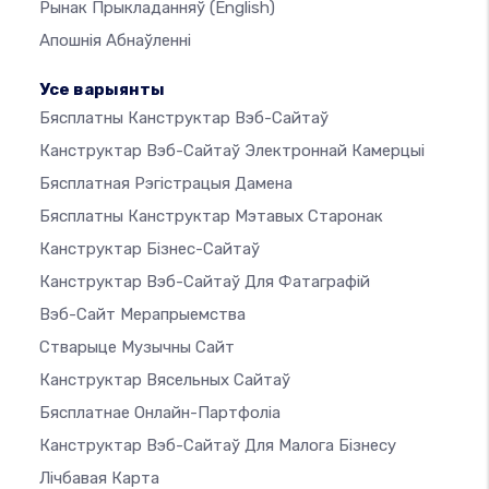
Рынак Прыкладанняў
(English)
Апошнія Абнаўленні
Усе варыянты
Бясплатны Канструктар Вэб-Сайтаў
Канструктар Вэб-Сайтаў Электроннай Камерцыі
Бясплатная Рэгістрацыя Дамена
Бясплатны Канструктар Мэтавых Старонак
Канструктар Бізнес-Сайтаў
Канструктар Вэб-Сайтаў Для Фатаграфій
Вэб-Сайт Мерапрыемства
Стварыце Музычны Сайт
Канструктар Вясельных Сайтаў
Бясплатнае Онлайн-Партфоліа
Канструктар Вэб-Сайтаў Для Малога Бізнесу
Лічбавая Карта