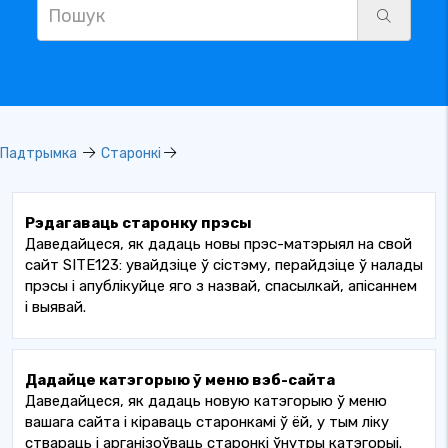
Падтрымка
Старонкі
Рэдагаваць старонку прэсы
Даведайцеся, як дадаць новы прэс-матэрыял на свой
сайт SITE123: увайдзіце ў сістэму, перайдзіце ў налады
прэсы і апублікуйце яго з назвай, спасылкай, апісаннем
і выявай.
Дадайце катэгорыю ў меню вэб-сайта
Даведайцеся, як дадаць новую катэгорыю ў меню
вашага сайта і кіраваць старонкамі ў ёй, у тым ліку
ствараць і арганізоўваць старонкі ўнутры катэгорыі.