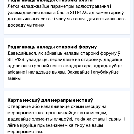
Рэдагаваць налады старонкі блога
Лёгка наладжвайце параметры адлюстравання і
ўзаемадзеяння вашага блога SITE123, ад каментарыяў
да сацыяльных сетак і часу чытання, для аптымальнага
досведу чытання.
Рэдагаваць налады старонкі форуму
Даведайцеся, як абнавіць налады старонкі форуму ў
SITE123: увайдзіце, перайдзіце на старонку, дадайце
адрас электроннай пошты мадэратара, адрэдагуйце
апісанне і наладзьце выявы. Захавайце і апублікуйце
змены.
Карта месцаў для мерапрыемстваў
Стварайце або наладжвайце схемы месцаў на
мерапрыемствах, прызначвайце квіткі месцам,
дадавайце элементы пляцоўкі, такія як сталы і сцэны, і
лёгка кіруйце прызначэннем квіткоў на вашы
мерапрыемствы.