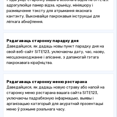
адрэгулюйце памер відэа, крыніцу, мініяцюру і
размяшчэнне тэксту для атрымання якаснага
кантэнту. Выконвайце пакрокавыя інструкцыі для
лёгкага абнаўлення.
Рэдагаваць старонку парадку дня
Даведайцеся, як дадаць новы пункт парадку дня на
свой вэб-сайт SITE123, уключаючы дату, час, назву,
месцазнаходжанне і апісанне, з дапамогай гэтага
пакрокавага кіраўніцтва.
Рэдагаваць старонку меню рэстарана
Даведайцеся, як дадаць новую страву або напой на
старонку меню рэстарана вашага сайта SITE123,
уключаючы падрабязную інфармацыю, выявы і
арганізацыю катэгорый для акуратнай прэзентацыі
меню ў рэжыме рэальнага часу.