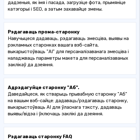
дадзеныя, як імя і пасада, загрузіце фота, прымяніце
катэгорыі і SEO, а затым захавайце змены.
Рэдагаваць прома-старонку
Навучыцеся дадаваць, рэдагаваць змесціва, выявы на
рэкламных старонках вашага вэб-сайта,
выкарыстоўваць "AI" для персаналізаванага змесціва і
наладжваць параметры макета для персаналізаваных
заклікаў да дзеяння.
Адрэдагуйце старонку "Аб".
Даведайцеся, як стварыць прывабную старонку "Аб"
на вашым вэб-сайце: дадаваць/рэдагаваць старонку,
выкарыстоўваць AI для ўласнага тэксту, дадаваць
выявы/відэа і ўключаць заклікі да дзеяння.
Рэдагаваць старонку FAQ