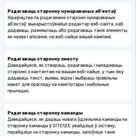
Рэдагаваць старонку нумараваных аб'ектаў
Кіраўніцтва па рэдагаванні старонкі нумараваных
аб'ектаў: ​​выкарыстоўвайце рэдактар ​​вэб-сайта, каб
дадаваць, размяшчаць або рэдагаваць такія элементы,
як назва і апісанне, на вэб-сайце вашай кампаніі.
Рэдагаваць старонку зместу
Даведайцеся, як ствараць, рэдагаваць і наладжваць
старонкі з кантэнтам на вашым вэб-сайце, у тым ліку
дадаваць тэкст, выявы, відэа і выбіраць правільны
макет для прагляду на камп'ютары і мабільных
прыладах.
Рэдагаваць старонку каманды
Даведайцеся, як дадаць новага ўдзельніка каманды на
старонку каманды ў SITE123: увайдзіце ў сістэму,
перайдзіце на старонку каманды, запоўніце такія