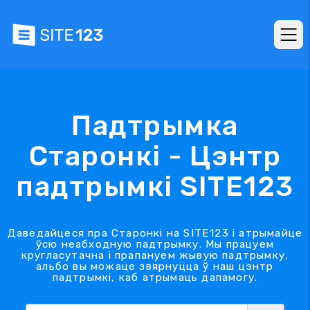
Падтрымка
Старонкі - Цэнтр
падтрымкі SITE123
Даведайцеся пра Старонкі на SITE123 і атрымайце
ўсю неабходную падтрымку. Мы працуем
кругласутачна і прапануем жывую падтрымку,
альбо вы можаце звярнуцца ў наш цэнтр
падтрымкі, каб атрымаць дапамогу.