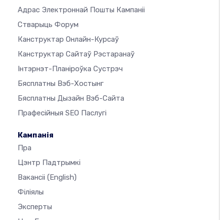
Адрас Электроннай Пошты Кампаніі
Стварыць Форум
Канструктар Онлайн-Курсаў
Канструктар Сайтаў Рэстаранаў
Інтэрнэт-Планіроўка Сустрэч
Бясплатны Вэб-Хостынг
Бясплатны Дызайн Вэб-Сайта
Прафесійныя SEO Паслугі
Кампанія
Пра
Цэнтр Падтрымкі
Вакансіі
(English)
Філіялы
Эксперты