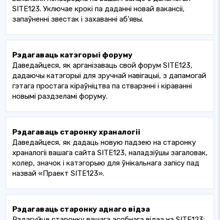
SITE123. Уключае крокі па даданні новай вакансіі,
запаўненні звестак і захаванні аб'явы.
Рэдагаваць катэгорыі форуму
Даведайцеся, як арганізаваць свой форум SITE123,
дадаючы катэгорыі для зручнай навігацыі, з дапамогай
гэтага простага кіраўніцтва па стварэнні і кіраванні
новымі раздзеламі форуму.
Рэдагаваць старонку храналогіі
Даведайцеся, як дадаць новую падзею на старонку
храналогіі вашага сайта SITE123, наладзіўшы загаловак,
колер, значок і катэгорыю для ўнікальнага запісу пад
назвай «Праект SITE123».
Рэдагаваць старонку аднаго відэа
Рэдагуйце старонку вашага асобнага відэа на SITE123: