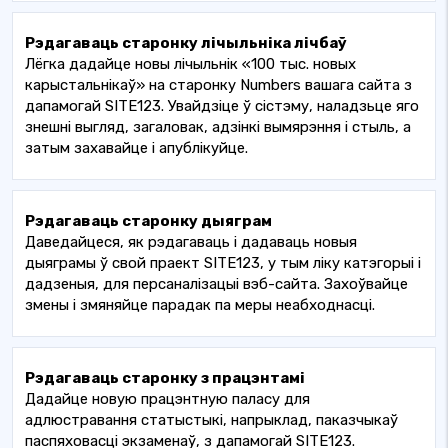
Рэдагаваць старонку лічыльніка лічбаў
Лёгка дадайце новы лічыльнік «100 тыс. новых
карыстальнікаў» на старонку Numbers вашага сайта з
дапамогай SITE123. Увайдзіце ў сістэму, наладзьце яго
знешні выгляд, загаловак, адзінкі вымярэння і стыль, а
затым захавайце і апублікуйце.
Рэдагаваць старонку дыяграм
Даведайцеся, як рэдагаваць і дадаваць новыя
дыяграмы ў свой праект SITE123, у тым ліку катэгорыі і
дадзеныя, для персаналізацыі вэб-сайта. Захоўвайце
змены і змяняйце парадак па меры неабходнасці.
Рэдагаваць старонку з працэнтамі
Дадайце новую працэнтную паласу для
адлюстравання статыстыкі, напрыклад, паказчыкаў
паспяховасці экзаменаў, з дапамогай SITE123.