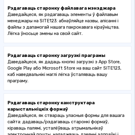
Рэдагаваць старонку файлавага мэнэджара
Даведайцеся, як рэдагаваць элементы ў файлавым
менеджары на SITE123: абнаўляйце назвы, апісанні і
файлы з дапамогай нашага пакрокавага кіраўніцтва.
Лёгка ўносьце змены на свой сайт.
Рэдагаваць старонку загрузкі праграмы
Даведайцеся, як дадаць кнопкі загрузкі з App Store,
Google Play або Microsoft Store на ваш сайт SITE123,
каб наведвальнікі маглі лёгка ўсталяваць вашу
праграму.
Рэдагаваць старонку канструктара
карыстальніцкіх формаў
Даведайцеся, як ствараць уласныя формы для вашага
сайта: дадаваць/рэдагаваць старонкі формаў,
кіраваць палямі, усталёўваць атрымальнікаў
электроннай пошты, наладжваць дзеянні адпраўкі і