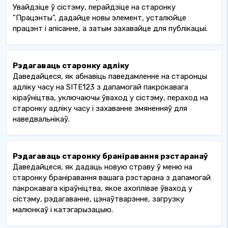
Увайдзіце ў сістэму, перайдзіце на старонку
"Працэнты", дадайце новы элемент, усталюйце
працэнт і апісанне, а затым захавайце для публікацыі.
Рэдагаваць старонку адліку
Даведайцеся, як абнавіць паведамленне на старонцы
адліку часу на SITE123 з дапамогай пакрокавага
кіраўніцтва, уключаючы ўваход у сістэму, пераход на
старонку адліку часу і захаванне змяненняў для
наведвальнікаў.
Рэдагаваць старонку браніравання рэстаранаў
Даведайцеся, як дадаць новую страву ў меню на
старонку браніравання вашага рэстарана з дапамогай
пакрокавага кіраўніцтва, якое ахоплівае ўваход у
сістэму, рэдагаванне, цэнаўтварэнне, загрузку
малюнкаў і катэгарызацыю.