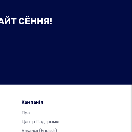
АЙТ СЁННЯ!
Кампанія
-
Пра
Цэнтр Падтрымкі
Вакансіі
(English)