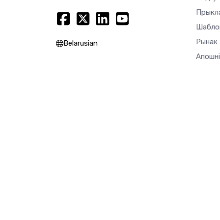
Прыкл
Шабло
Рынак
Belarusian
Апошні