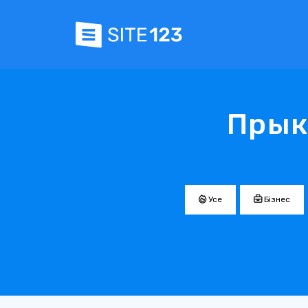
Прык
Усе
Бізнес