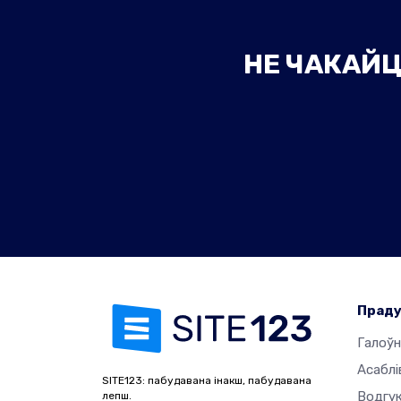
НЕ ЧАКАЙЦ
Прад
Галоўн
Асаблі
SITE123: пабудавана інакш, пабудавана
Водгук
лепш.