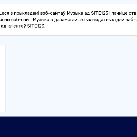
еся з прыкладамі вэб-сайтаў Музыка ад SITE123 і пачніце ст
асны вэб-сайт Музыка з дапамогай гэтых выдатных ідэй вэб-
ад кліентаў SITE123.