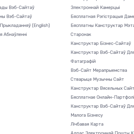
ады Вэб-Сайтаў
Электроннай Камерцыі
ны Вэб-Сайтаў
Бясплатная Рэгістрацыя Дам
 Прыкладанняў
(English)
Бясплатны Канструктар Мэт
я Абнаўленні
Старонак
Канструктар Бізнес-Сайтаў
Канструктар Вэб-Сайтаў Дл
Фатаграфій
Вэб-Сайт Мерапрыемства
Стварыце Музычны Сайт
Канструктар Вясельных Сай
Бясплатнае Онлайн-Партфол
Канструктар Вэб-Сайтаў Дл
Малога Бізнесу
Лічбавая Карта
Адрас Электроннай Пошты Ка