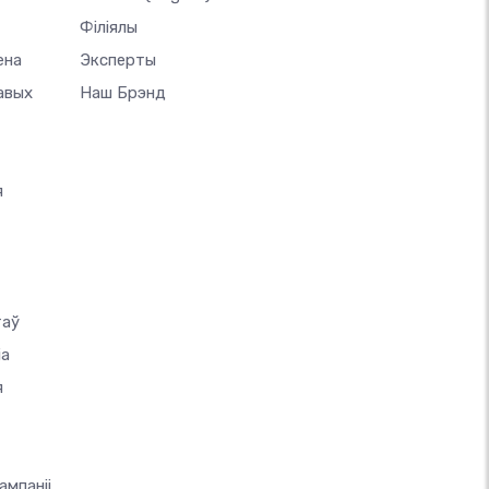
Філіялы
ена
Эксперты
авых
Наш Брэнд
я
таў
іа
я
мпаніі