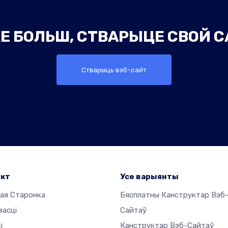
Е БОЛЬШ, СТВАРЫЦЕ СВОЙ С
Стварыць вэб-сайт
укт
Усе варыянты
ая Старонка
Бясплатны Канструктар Вэб
васці
Сайтаў
і
Канструктар Вэб-Сайтаў