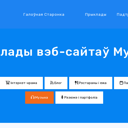
Галоўная Старонка
Прыклады
Падт
лады вэб-сайтаў М
Інтэрнэт-крама
Блог
Рэстараны і ежа
Па
Музыка
Рэзюмэ і партфоліа