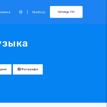
|
рымка
Увайсці
ПАЧАЦЬ ТУТ
узыка
дзея
Фатаграфія