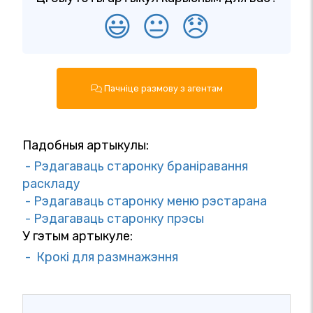
😃
😐
😞
Пачніце размову з агентам
Падобныя артыкулы:
- Рэдагаваць старонку браніравання
раскладу
- Рэдагаваць старонку меню рэстарана
- Рэдагаваць старонку прэсы
У гэтым артыкуле:
- Крокі для размнажэння