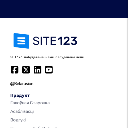
SITE123: пабудавана інакш, пабудавана лепш.
Belarusian
Прадукт
Галоўная Старонка
Асаблівасці
Водгукі