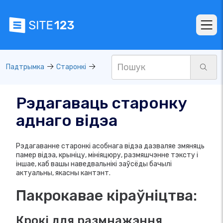
Падтрымка
Старонкі
Рэдагаваць старонку
аднаго відэа
Рэдагаванне старонкі асобнага відэа дазваляе змяняць
памер відэа, крыніцу, мініяцюру, размяшчэнне тэксту і
іншае, каб вашы наведвальнікі заўсёды бачылі
актуальны, якасны кантэнт.
Пакрокавае кіраўніцтва:
Крокі для размнажэння