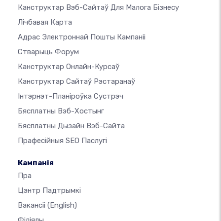
Канструктар Вэб-Сайтаў Для Малога Бізнесу
Лічбавая Карта
Адрас Электроннай Пошты Кампаніі
Стварыць Форум
Канструктар Онлайн-Курсаў
Канструктар Сайтаў Рэстаранаў
Інтэрнэт-Планіроўка Сустрэч
Бясплатны Вэб-Хостынг
Бясплатны Дызайн Вэб-Сайта
Прафесійныя SEO Паслугі
Кампанія
Пра
Цэнтр Падтрымкі
Вакансіі
(English)
Філіялы