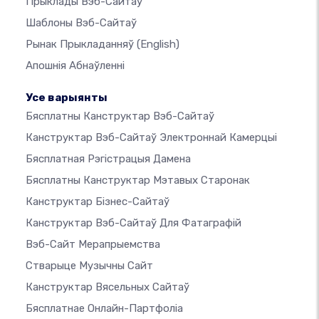
Прыклады Вэб-Сайтаў
Шаблоны Вэб-Сайтаў
Рынак Прыкладанняў
(English)
Апошнія Абнаўленні
Усе варыянты
Бясплатны Канструктар Вэб-Сайтаў
Канструктар Вэб-Сайтаў Электроннай Камерцыі
Бясплатная Рэгістрацыя Дамена
Бясплатны Канструктар Мэтавых Старонак
Канструктар Бізнес-Сайтаў
Канструктар Вэб-Сайтаў Для Фатаграфій
Вэб-Сайт Мерапрыемства
Стварыце Музычны Сайт
Канструктар Вясельных Сайтаў
Бясплатнае Онлайн-Партфоліа