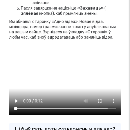
апісанне.
Пасля завяршэння націсніце
«Захаваць»
(
зялёная
кнопка), каб прымяніць змены.
Вы абнавілі старонку «Адно відэа». Новае відэа,
мініяцюра, памер і размяшчэнне тэксту апублікаваныя
на вашым сайце. Вярніцеся на ўкладку «Старонкі» ў
любы час, каб зноў адрэдагаваць або замяніць відэа.
Ці быў гэты артыкул карысным для вас?