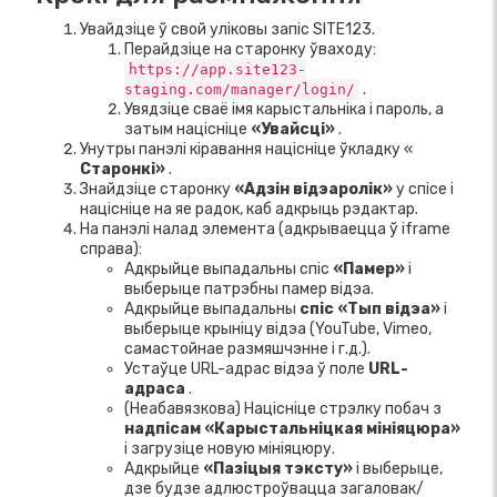
Увайдзіце ў свой уліковы запіс SITE123.
Перайдзіце на старонку ўваходу:
https://app.site123-
.
staging.com/manager/login/
Увядзіце сваё імя карыстальніка і пароль, а
затым націсніце
«Увайсці»
.
Унутры панэлі кіравання націсніце ўкладку «
Старонкі»
.
Знайдзіце старонку
«Адзін відэаролік»
у спісе і
націсніце на яе радок, каб адкрыць рэдактар.
На панэлі налад элемента (адкрываецца ў iframe
справа):
Адкрыйце выпадальны спіс
«Памер»
і
выберыце патрэбны памер відэа.
Адкрыйце выпадальны
спіс «Тып відэа»
і
выберыце крыніцу відэа (YouTube, Vimeo,
самастойнае размяшчэнне і г.д.).
Устаўце URL-адрас відэа ў поле
URL-
адраса
.
(Неабавязкова) Націсніце стрэлку побач з
надпісам «Карыстальніцкая мініяцюра»
і загрузіце новую мініяцюру.
Адкрыйце
«Пазіцыя тэксту»
і выберыце,
дзе будзе адлюстроўвацца загаловак/