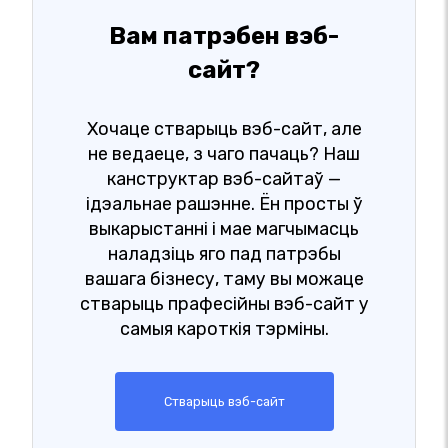
Вам патрэбен вэб-
сайт?
Хочаце стварыць вэб-сайт, але
не ведаеце, з чаго пачаць? Наш
канструктар вэб-сайтаў —
ідэальнае рашэнне. Ён просты ў
выкарыстанні і мае магчымасць
наладзіць яго пад патрэбы
вашага бізнесу, таму вы можаце
стварыць прафесійны вэб-сайт у
самыя кароткія тэрміны.
Стварыць вэб-сайт