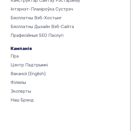
Канструктар Сайтаў Рэстаранаў
Інтэрнэт-Планіроўка Сустрэч
Бясплатны Вэб-Хостынг
Бясплатны Дызайн Вэб-Сайта
Прафесійныя SEO Паслугі
Кампанія
Пра
Цэнтр Падтрымкі
Вакансіі
(English)
Філіялы
Эксперты
Наш Брэнд