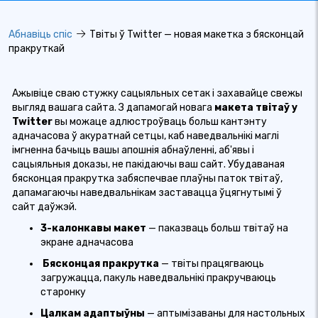
Абнавіць спіс
Твіты ў Twitter — новая макетка з бясконцай
пракруткай
Ажывіце сваю стужку сацыяльных сетак і захавайце свежы
выгляд вашага сайта. З дапамогай новага
макета твітаў у
Twitter
вы можаце адлюстроўваць больш кантэнту
адначасова ў акуратнай сетцы, каб наведвальнікі маглі
імгненна бачыць вашы апошнія абнаўленні, аб'явы і
сацыяльныя доказы, не пакідаючы ваш сайт. Убудаваная
бясконцая пракрутка забяспечвае плаўны паток твітаў,
дапамагаючы наведвальнікам заставацца ўцягнутымі ў
сайт даўжэй.
3-калонкавы макет
— паказваць больш твітаў на
экране адначасова
Бясконцая пракрутка
— твіты працягваюць
загружацца, пакуль наведвальнікі пракручваюць
старонку
Цалкам адаптыўны
— аптымізаваны для настольных