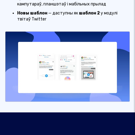
кампутараў, планшэтаў і мабільных прылад
Новы шаблон
— даступны як
шаблон 2
у модулі
твітаў Twitter