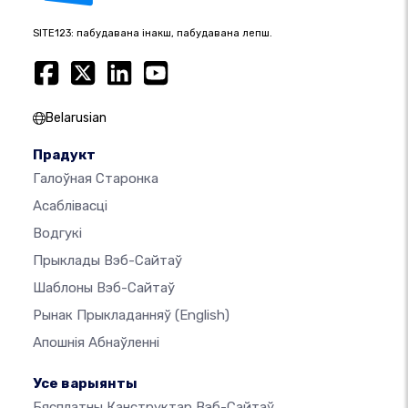
SITE123: пабудавана інакш, пабудавана лепш.
Belarusian
Прадукт
Галоўная Старонка
Асаблівасці
Водгукі
Прыклады Вэб-Сайтаў
Шаблоны Вэб-Сайтаў
Рынак Прыкладанняў
(English)
Апошнія Абнаўленні
Усе варыянты
Бясплатны Канструктар Вэб-Сайтаў