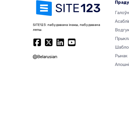
Прад
Галоўн
Асаблі
SITE123: пабудавана інакш, пабудавана
Водгук
лепш.
Прыкл
Шабло
Рынак
Belarusian
Апошні