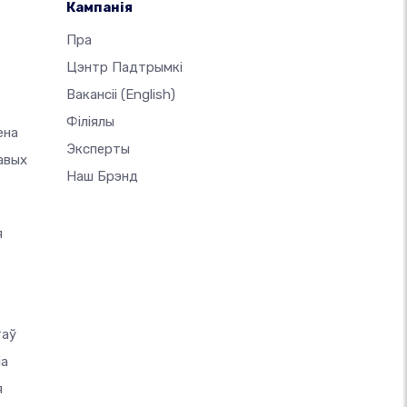
Кампанія
-
Пра
Цэнтр Падтрымкі
Вакансіі
(English)
Філіялы
ена
Эксперты
авых
Наш Брэнд
я
таў
іа
я