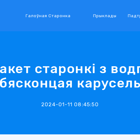
Галоўная Старонка
Прыклады
Падт
акет старонкі з водг
бясконцая карусел
2024-01-11 08:45:50