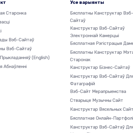
укт
Усе варыянты
ая Старонка
Бясплатны Канструктар Вэб
Сайтаў
васці
Канструктар Вэб-Сайтаў
і
Электроннай Камерцыі
ады Вэб-Сайтаў
Бясплатная Рэгістрацыя Дам
ны Вэб-Сайтаў
Бясплатны Канструктар Мэт
 Прыкладанняў
(English)
Старонак
я Абнаўленні
Канструктар Бізнес-Сайтаў
Канструктар Вэб-Сайтаў Дл
Фатаграфій
Вэб-Сайт Мерапрыемства
Стварыце Музычны Сайт
Канструктар Вясельных Сай
Бясплатнае Онлайн-Партфол
Канструктар Вэб-Сайтаў Дл