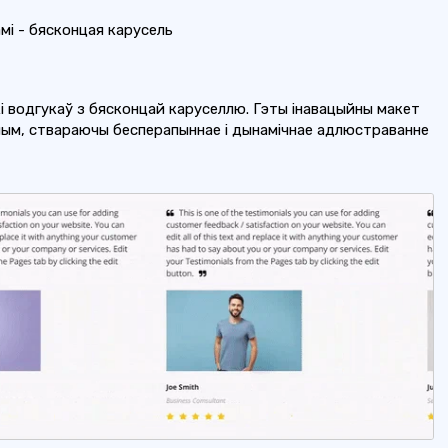
мі - бясконцая карусель
і водгукаў з бясконцай каруселлю. Гэты інавацыйны макет
дным, ствараючы бесперапыннае і дынамічнае адлюстраванне