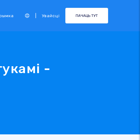
|
рымка
Увайсці
ПАЧАЦЬ ТУТ
укамі -
ь