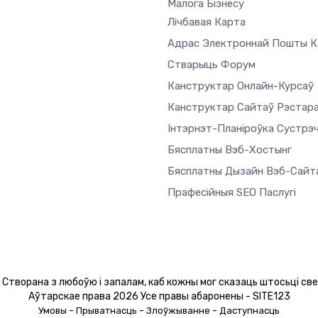
Малога Бізнесу
Лічбавая Карта
Адрас Электроннай Пошты Ка
Стварыць Форум
Канструктар Онлайн-Курсаў
Канструктар Сайтаў Рэстар
Інтэрнэт-Планіроўка Сустрэ
Бясплатны Вэб-Хостынг
Бясплатны Дызайн Вэб-Сайт
Прафесійныя SEO Паслугі
Створана з любоўю і запалам, каб кожны мог сказаць штосьці св
Аўтарскае права 2026 Усе правы абаронены - SITE123
-
-
-
Умовы
Прыватнасць
Злоўжыванне
Даступнасць