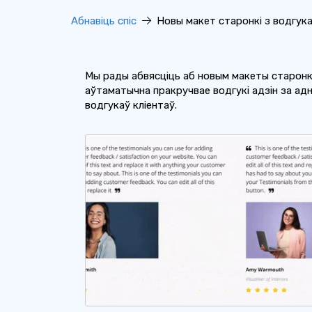
Абнавіць спіс
Новы макет старонкі з водгука
Мы рады абвясціць аб новым макеты старонк
аўтаматычна пракручвае водгукі адзін за а
водгукаў кліентаў.