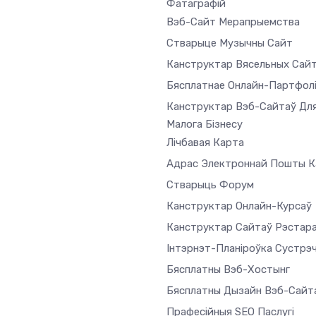
Фатаграфій
Вэб-Сайт Мерапрыемства
Стварыце Музычны Сайт
Канструктар Вясельных Сай
Бясплатнае Онлайн-Партфол
Канструктар Вэб-Сайтаў Дл
Малога Бізнесу
Лічбавая Карта
Адрас Электроннай Пошты Ка
Стварыць Форум
Канструктар Онлайн-Курсаў
Канструктар Сайтаў Рэстар
Інтэрнэт-Планіроўка Сустрэ
Бясплатны Вэб-Хостынг
Бясплатны Дызайн Вэб-Сайт
Прафесійныя SEO Паслугі