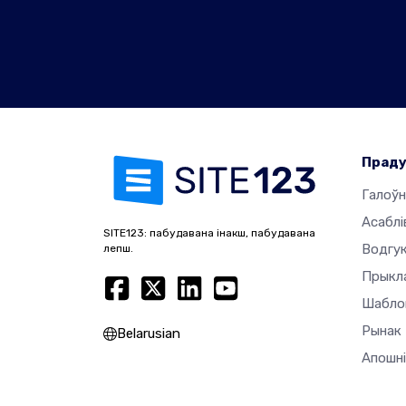
Прад
Галоўн
Асаблі
SITE123: пабудавана інакш, пабудавана
Водгук
лепш.
Прыкл
Шабло
Рынак
Belarusian
Апошні