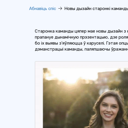
Абнавіць спіс
Новы дызайн старонкі каманды
Старонка каманды цяпер мае новы дызайн з 
прапануе дынамічную прэзентацыю, дзе роля
бо іх выявы з'яўляюцца ў каруселі. Гэтая опц
дэманстрацыі каманды, паляпшаючы ўражанні