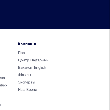
Кампанія
-
Пра
Цэнтр Падтрымкі
Вакансіі
(English)
Філіялы
ена
Эксперты
авых
Наш Брэнд
я