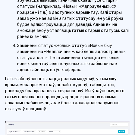
зручнасць выкарыстання, мы схавалі ўсе старыя
статусы (напрыклад, «Новы», «Адпраўлены», «У
працэсе» і г.д.) з даступных варыянтаў. Калі стары
заказ ужо мае адзін з гэтых статусаў, ён усё роўна
будзе адлюстроўвацца для даведкі. Аднак вы не
зможаце зноў усталяваць гэтыя старыя статусы, калі
раней іх змянялі.
Заменены статус «Новы»: статус «Новы» быў
заменены на «Неаплачаны», каб лепш адлюстраваць
статус аплаты. Гэта змяненне тычыцца не толькі
новых кліентаў, але і існуючых, што забяспечвае
аднастайнасць ва ўсіх сферах.
Гэтыя абнаўленні тычацца розных модуляў, у тым ліку
крамы, мерапрыемстваў, анлайн-курсаў, табліцы цэн,
раскладу браніравання і ахвяраванняў. Мы ўпэўненыя, што
гэтыя паляпшэнні спрасцяць працэс кіравання вашымі
заказамі і забяспечаць вам больш дакладнае разуменне
статусаў плацяжоў.