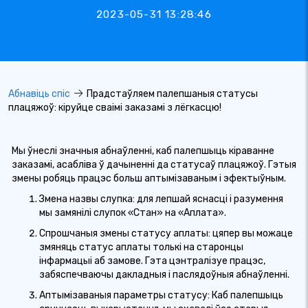
2023-05-31 13:28:46
Абнавіць спіс
Прадстаўляем палепшаныя статусы
плацяжоў: кіруйце сваімі заказамі з лёгкасцю!
Мы ўнеслі значныя абнаўленні, каб палепшыць кіраванне
заказамі, асабліва ў дачыненні да статусаў плацяжоў. Гэтыя
змены робяць працэс больш аптымізаваным і эфектыўным.
Змена назвы слупка: для лепшай яснасці і разумення
мы замянілі слупок «Стан» на «Аплата».
Спрошчаныя змены статусу аплаты: цяпер вы можаце
змяняць статус аплаты толькі на старонцы
інфармацыі аб замове. Гэта цэнтралізуе працэс,
забяспечваючы дакладныя і паслядоўныя абнаўленні.
Аптымізаваныя параметры статусу: Каб палепшыць