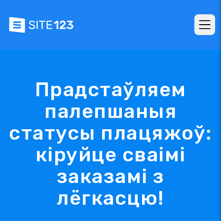
Прадстаўляем
палепшаныя
статусы плацяжоў:
кіруйце сваімі
заказамі з
лёгкасцю!