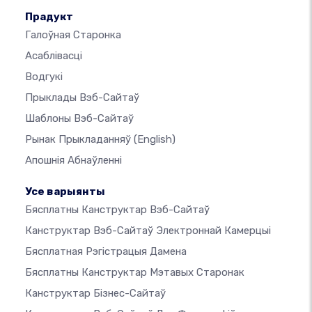
Прадукт
Галоўная Старонка
Асаблівасці
Водгукі
Прыклады Вэб-Сайтаў
Шаблоны Вэб-Сайтаў
Рынак Прыкладанняў
(English)
Апошнія Абнаўленні
Усе варыянты
Бясплатны Канструктар Вэб-Сайтаў
Канструктар Вэб-Сайтаў Электроннай Камерцыі
Бясплатная Рэгістрацыя Дамена
Бясплатны Канструктар Мэтавых Старонак
Канструктар Бізнес-Сайтаў