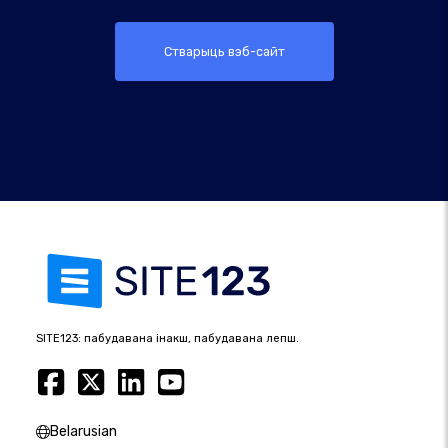
Стварыць вэб-сайт
SITE123: пабудавана інакш, пабудавана лепш.
Belarusian