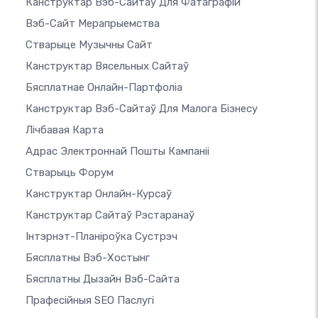
Канструктар Вэб-Сайтаў Для Фатаграфій
Вэб-Сайт Мерапрыемства
Стварыце Музычны Сайт
Канструктар Вясельных Сайтаў
Бясплатнае Онлайн-Партфоліа
Канструктар Вэб-Сайтаў Для Малога Бізнесу
Лічбавая Карта
Адрас Электроннай Пошты Кампаніі
Стварыць Форум
Канструктар Онлайн-Курсаў
Канструктар Сайтаў Рэстаранаў
Інтэрнэт-Планіроўка Сустрэч
Бясплатны Вэб-Хостынг
Бясплатны Дызайн Вэб-Сайта
Прафесійныя SEO Паслугі