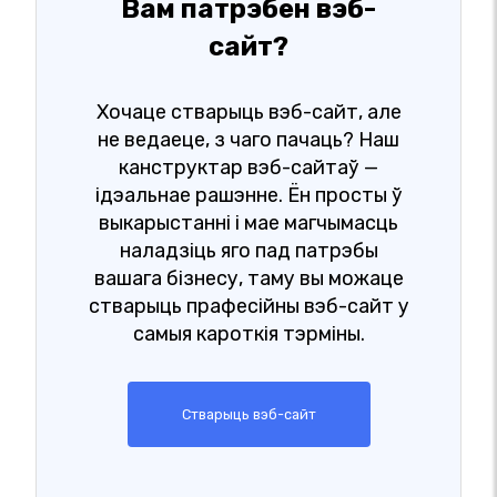
Вам патрэбен вэб-
сайт?
Хочаце стварыць вэб-сайт, але
не ведаеце, з чаго пачаць? Наш
канструктар вэб-сайтаў —
ідэальнае рашэнне. Ён просты ў
выкарыстанні і мае магчымасць
наладзіць яго пад патрэбы
вашага бізнесу, таму вы можаце
стварыць прафесійны вэб-сайт у
самыя кароткія тэрміны.
Стварыць вэб-сайт