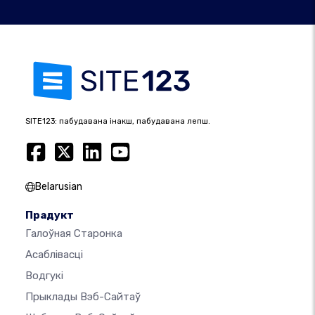
SITE123: пабудавана інакш, пабудавана лепш.
Belarusian
Прадукт
Галоўная Старонка
Асаблівасці
Водгукі
Прыклады Вэб-Сайтаў