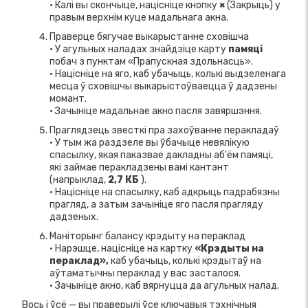
• Калі вы скончыце, націсніце кнопку
×
(Закрыць) у
правым верхнім куце мадальнага акна.
Праверце бягучае выкарыстанне сховішча
• У агульных наладах знайдзіце карту
памяці
побач з пунктам «Прапускная здольнасць».
• Націсніце на яго, каб убачыць, колькі выдзеленага
месца ў сховішчы выкарыстоўваецца ў дадзены
момант.
• Зачыніце мадальнае акно пасля завяршэння.
Праглядзець звесткі пра захоўванне перакладаў
• У тым жа раздзеле вы ўбачыце невялікую
спасылку, якая паказвае дакладны аб'ём памяці,
які займае перакладзены вамі кантэнт
(напрыклад,
2,7 КБ
).
• Націсніце на спасылку, каб адкрыць падрабязны
прагляд, а затым зачыніце яго пасля прагляду
дадзеных.
Маніторынг балансу крэдыту на пераклад
• Нарэшце, націсніце на картку
«Крэдыты на
пераклад»,
каб убачыць, колькі крэдытаў на
аўтаматычны пераклад у вас засталося.
• Зачыніце акно, каб вярнуцца да агульных налад.
Вось і ўсё — вы праверылі ўсе ключавыя тэхнічныя