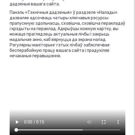
дадзеныя вашага сайта.
Панэль «Тэхнічныя дадзеныя» ў раздзеле «Налады»
дазваляе адсочваць чатыры ключавыя рэсурсы:
прапускную здольнасць, сховішча, сховішча перакладаў
і крэдыты на пераклад. Адкрыўшы кожную картку, вы
можаце праглядзець актуальныя лічбы і закрыць
мадальнае акно, каб вярнуцца да экрана налад.
Рэгулярны маніторынг гэтых лічбаў забяспечвае
бесперабойную працу вашага сайта і прадухіляе
нечаканыя перавышэння.