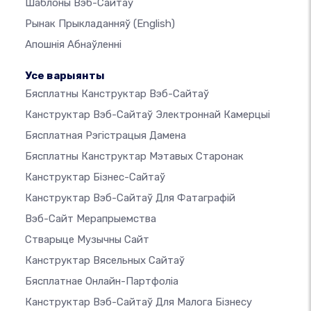
Шаблоны Вэб-Сайтаў
Рынак Прыкладанняў
(English)
Апошнія Абнаўленні
Усе варыянты
Бясплатны Канструктар Вэб-Сайтаў
Канструктар Вэб-Сайтаў Электроннай Камерцыі
Бясплатная Рэгістрацыя Дамена
Бясплатны Канструктар Мэтавых Старонак
Канструктар Бізнес-Сайтаў
Канструктар Вэб-Сайтаў Для Фатаграфій
Вэб-Сайт Мерапрыемства
Стварыце Музычны Сайт
Канструктар Вясельных Сайтаў
Бясплатнае Онлайн-Партфоліа
Канструктар Вэб-Сайтаў Для Малога Бізнесу