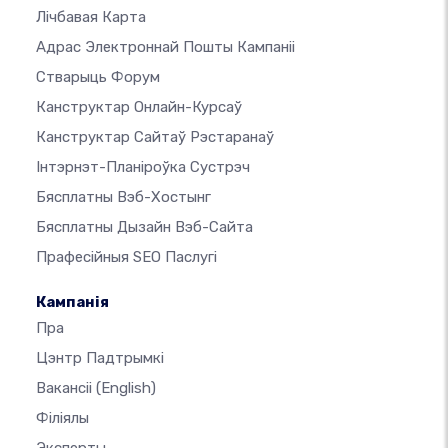
Лічбавая Карта
Адрас Электроннай Пошты Кампаніі
Стварыць Форум
Канструктар Онлайн-Курсаў
Канструктар Сайтаў Рэстаранаў
Інтэрнэт-Планіроўка Сустрэч
Бясплатны Вэб-Хостынг
Бясплатны Дызайн Вэб-Сайта
Прафесійныя SEO Паслугі
Кампанія
Пра
Цэнтр Падтрымкі
Вакансіі
(English)
Філіялы