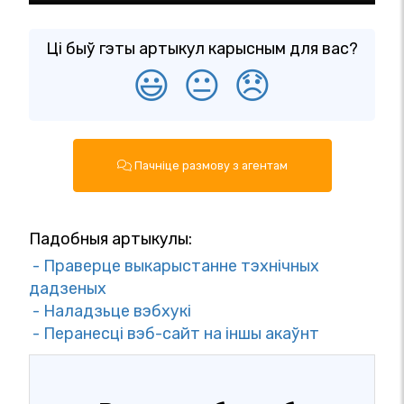
Ці быў гэты артыкул карысным для вас?
😃
😐
😞
Пачніце размову з агентам
Падобныя артыкулы:
- Праверце выкарыстанне тэхнічных
дадзеных
- Наладзьце вэбхукі
- Перанесці вэб-сайт на іншы акаўнт