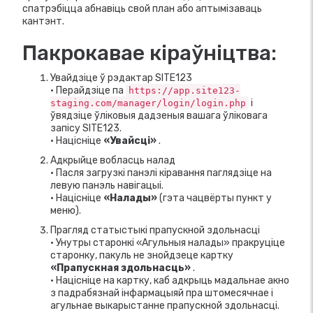
спатрэбіцца абнавіць свой план або аптымізаваць
кантэнт.
Пакрокавае кіраўніцтва:
Увайдзіце ў рэдактар ​​SITE123
• Перайдзіце па
https://app.site123-
і
staging.com/manager/login/login.php
ўвядзіце ўліковыя дадзеныя вашага ўліковага
запісу SITE123.
• Націсніце
«Увайсці»
.
Адкрыйце вобласць налад
• Пасля загрузкі панэлі кіравання паглядзіце на
левую панэль навігацыі.
• Націсніце
«Налады»
(гэта чацвёрты пункт у
меню).
Прагляд статыстыкі прапускной здольнасці
• Унутры старонкі «Агульныя налады» пракруціце
старонку, пакуль не знойдзеце картку
«Прапускная здольнасць»
.
• Націсніце на картку, каб адкрыць мадальнае акно
з падрабязнай інфармацыяй пра штомесячнае і
агульнае выкарыстанне прапускной здольнасці.