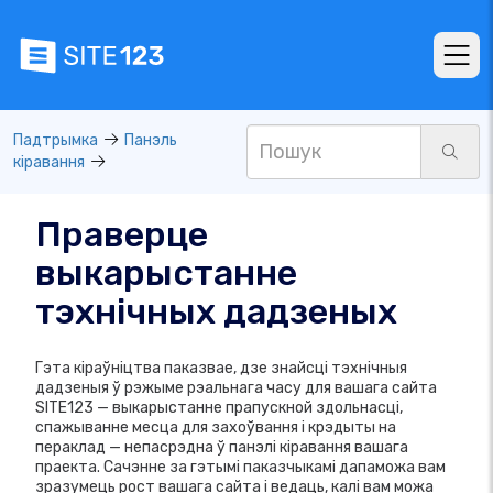
Падтрымка
Панэль
кіравання
Праверце
выкарыстанне
тэхнічных дадзеных
Гэта кіраўніцтва паказвае, дзе знайсці тэхнічныя
дадзеныя ў рэжыме рэальнага часу для вашага сайта
SITE123 — выкарыстанне прапускной здольнасці,
спажыванне месца для захоўвання і крэдыты на
пераклад — непасрэдна ў панэлі кіравання вашага
праекта. Сачэнне за гэтымі паказчыкамі дапаможа вам
зразумець рост вашага сайта і ведаць, калі вам можа