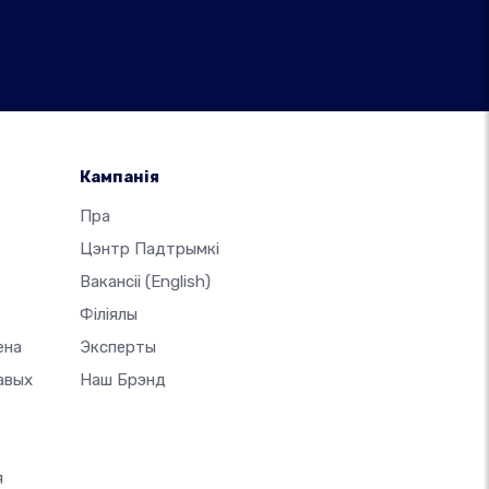
Кампанія
-
Пра
Цэнтр Падтрымкі
Вакансіі
(English)
Філіялы
ена
Эксперты
авых
Наш Брэнд
я