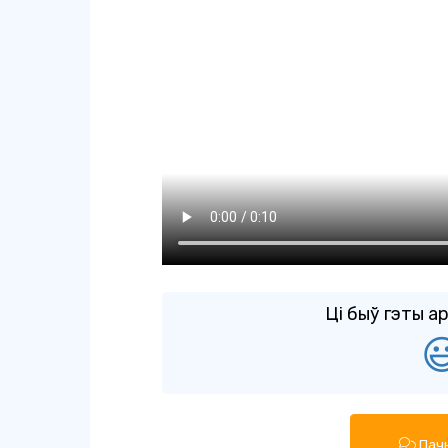
Ці быў гэты а

Пачн