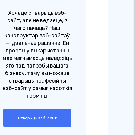
Хочаце стварыць вэб-
сайт, але не ведаеце, з
чаго пачаць? Наш
канструктар вэб-сайтаў
— ідэальнае рашэнне. Ён
просты ў выкарыстанні і
мае магчымасць наладзіць
яго пад патрэбы вашага
бізнесу, таму вы можаце
стварыць прафесійны
вэб-сайт у самыя кароткія
тэрміны.
Стварыць вэб-сайт