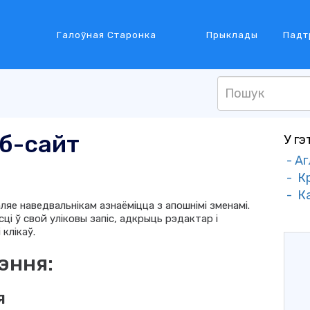
Галоўная Старонка
Прыклады
Падт
эб-сайт
У гэ
- А
- К
- К
яе наведвальнікам азнаёміцца ​​з апошнімі зменамі.
і ў свой уліковы запіс, адкрыць рэдактар ​​і
 клікаў.
эння:
я