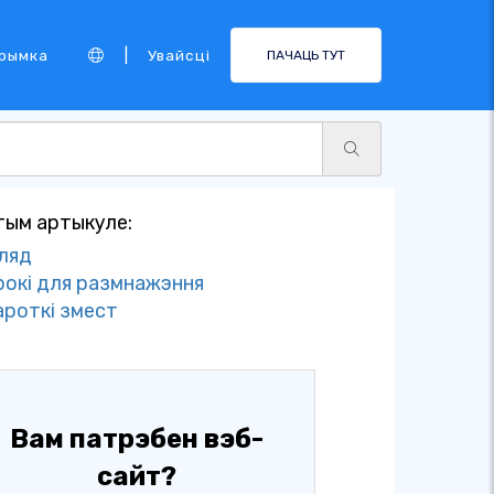
|
рымка
Увайсці
ПАЧАЦЬ ТУТ
тым артыкуле:
гляд
рокі для размнажэння
ароткі змест
Вам патрэбен вэб-
сайт?