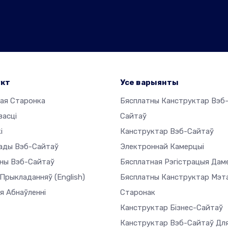
укт
Усе варыянты
ая Старонка
Бясплатны Канструктар Вэб
васці
Сайтаў
і
Канструктар Вэб-Сайтаў
ады Вэб-Сайтаў
Электроннай Камерцыі
ны Вэб-Сайтаў
Бясплатная Рэгістрацыя Дам
 Прыкладанняў
(English)
Бясплатны Канструктар Мэт
я Абнаўленні
Старонак
Канструктар Бізнес-Сайтаў
Канструктар Вэб-Сайтаў Дл