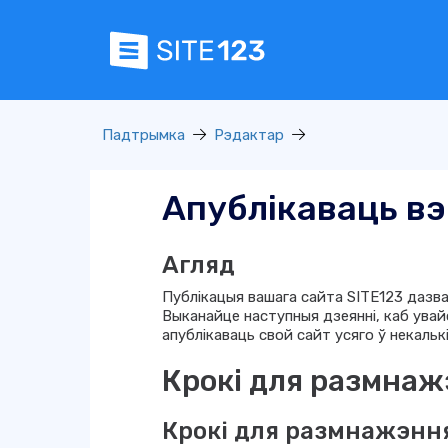
Падтрымка
Рэдактар
Апублікаваць в
Агляд
Публікацыя вашага сайта SITE123 дазвал
Выканайце наступныя дзеянні, каб увайсц
апублікаваць свой сайт усяго ў некалькі
Крокі для размнаж
Крокі для размнажэнн