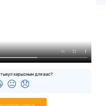
ртыкул карысным для вас?

😐
😞
іце размову з агентам