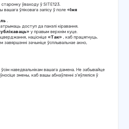
 старонку ўваходу ў SITE123.
 вашага ўліковага запісу ў поле
«Імя
оль
.
 атрымаць доступ да панэлі кіравання.
ублікаваць»
у правым верхнім куце.
пацверджання, націсніце
«Так»
, каб працягнуць.
м завяршэнні зачыніце ўсплывальнае акно,
 ўсім наведвальнікам вашага дамена. Не забывайце
ўносіце змены, каб вашы абнаўленні з'яўляліся ў