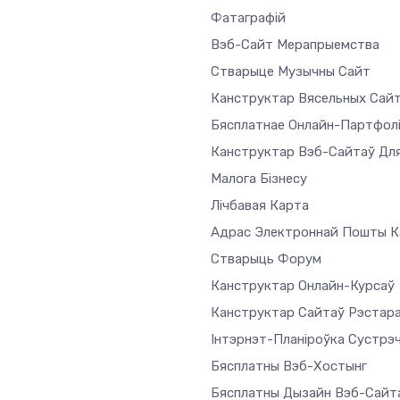
Фатаграфій
Вэб-Сайт Мерапрыемства
Стварыце Музычны Сайт
Канструктар Вясельных Сай
Бясплатнае Онлайн-Партфол
Канструктар Вэб-Сайтаў Дл
Малога Бізнесу
Лічбавая Карта
Адрас Электроннай Пошты Ка
Стварыць Форум
Канструктар Онлайн-Курсаў
Канструктар Сайтаў Рэстар
Інтэрнэт-Планіроўка Сустрэ
Бясплатны Вэб-Хостынг
Бясплатны Дызайн Вэб-Сайт