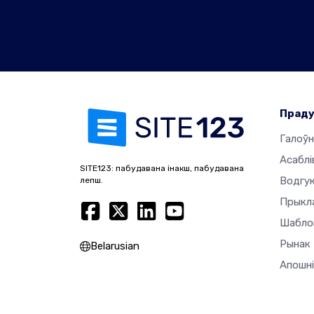
Прад
Галоўн
Асаблі
SITE123: пабудавана інакш, пабудавана
Водгук
лепш.
Прыкл
Шабло
Рынак
Belarusian
Апошні