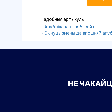
Падобныя артыкулы:
- Апублікаваць вэб-сайт
- Скінуць змены да апошняй апуб
НЕ ЧАКАЙЦ