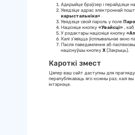
Адкрыйце браўзер і перайдзіце на
Увядзіце адрас электроннай пошты
карыстальніка»
.
Увядзіце свой пароль у поле
Пар
Націсніце кнопку
«Увайсці»
, каб
У рэдактары націсніце кнопку
«Ап
Калі з'явіцца ўсплывальнае акно 
Пасля паведамлення аб паспяховы
націснуўшы кнопку
X
(Закрыць).
Кароткі змест
Цяпер ваш сайт даступны для прагляду
перапублікаваць яго кожны раз, калі вы 
інтэрнэце.