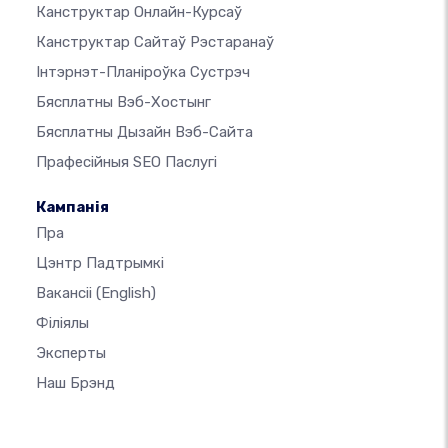
Канструктар Онлайн-Курсаў
Канструктар Сайтаў Рэстаранаў
Інтэрнэт-Планіроўка Сустрэч
Бясплатны Вэб-Хостынг
Бясплатны Дызайн Вэб-Сайта
Прафесійныя SEO Паслугі
Кампанія
Пра
Цэнтр Падтрымкі
Вакансіі
(English)
Філіялы
Эксперты
Наш Брэнд