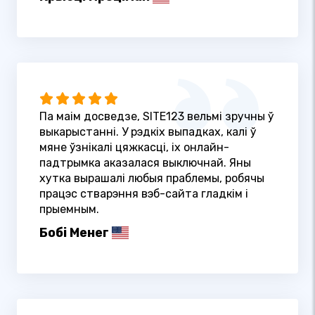
Па маім досведзе, SITE123 вельмі зручны ў
выкарыстанні. У рэдкіх выпадках, калі ў
мяне ўзнікалі цяжкасці, іх онлайн-
падтрымка аказалася выключнай. Яны
хутка вырашалі любыя праблемы, робячы
працэс стварэння вэб-сайта гладкім і
прыемным.
Бобі Менег