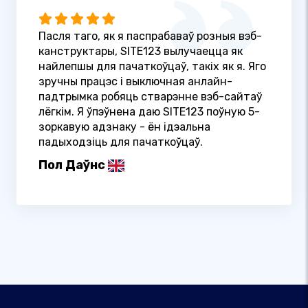
Пасля таго, як я паспрабаваў розныя вэб-
канструктары, SITE123 вылучаецца як
найлепшы для пачаткоўцаў, такіх як я. Яго
зручны працэс і выключная анлайн-
падтрымка робяць стварэнне вэб-сайтаў
лёгкім. Я ўпэўнена даю SITE123 поўную 5-
зоркавую адзнаку - ён ідэальна
падыходзіць для пачаткоўцаў.
Пол Даўнс