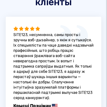
кліенты
SITE123, несумненна, самы просты і
зручны вэб-дызайнер, з якім я сутыкаўся.
Іх спецыялісты па чаце даведкі надзвычай
прафесійныя, што робіць працэс
стварэння ўражлівага вэб-сайта
неверагодна простым. Іх вопыт і
падтрымка сапраўды выдатныя. Як толькі
я адкрыў для сябе SITE123, я адразу ж
перастаў шукаць іншыя варыянты —
настолькі ён добры. Спалучэнне
інтуітыўна зразумелай платформы і
першакласнай падтрымкі вылучае SITE123
сярод канкурэнтаў.
Крысці Прэціман