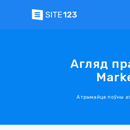
Агляд пр
Mark
Атрымайце поўны агл