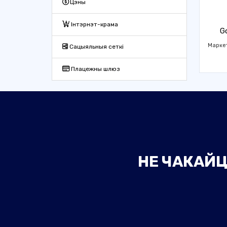
Цэны
Інтэрнэт-крама
G
Марке
Сацыяльныя сеткі
Плацежны шлюз
НЕ ЧАКАЙЦ