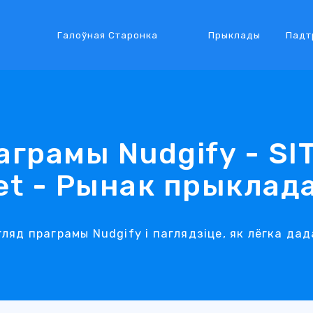
Галоўная Старонка
Прыклады
Падт
аграмы Nudgify - SI
et - Рынак прыклад
яд праграмы Nudgify і паглядзіце, як лёгка дад