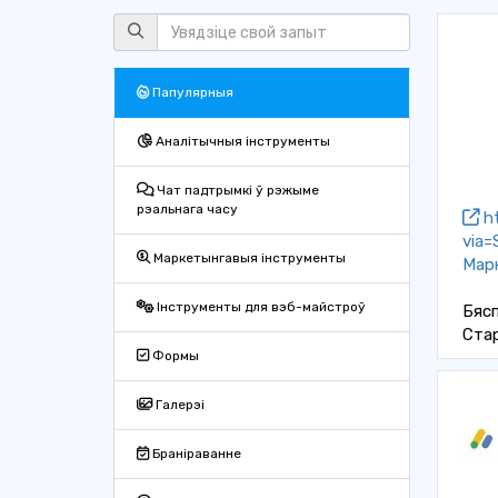
Папулярныя
Аналітычныя інструменты
Чат падтрымкі ў рэжыме
рэальнага часу
ht
via=
Маркетынгавыя інструменты
Мар
Інструменты для вэб-майстроў
Бяс
Ста
Формы
Галерэі
Браніраванне