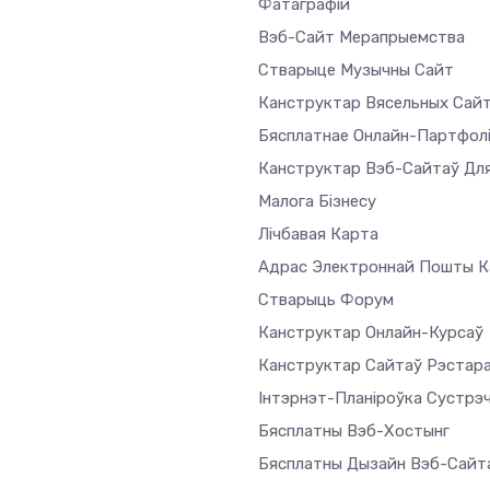
Фатаграфій
Вэб-Сайт Мерапрыемства
Стварыце Музычны Сайт
Канструктар Вясельных Сай
Бясплатнае Онлайн-Партфол
Канструктар Вэб-Сайтаў Дл
Малога Бізнесу
Лічбавая Карта
Адрас Электроннай Пошты Ка
Стварыць Форум
Канструктар Онлайн-Курсаў
Канструктар Сайтаў Рэстар
Інтэрнэт-Планіроўка Сустрэ
Бясплатны Вэб-Хостынг
Бясплатны Дызайн Вэб-Сайт