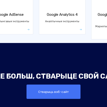
oogle AdSense
Google Analytics 4
Googl
тынгавыя інструменты
Аналітычныя інструменты
Маркеты
Е БОЛЬШ, СТВАРЫЦЕ СВОЙ С
Стварыць вэб-сайт