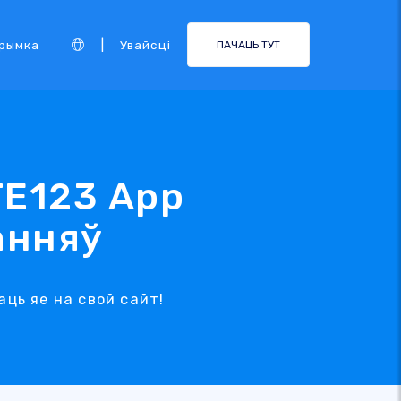
|
рымка
Увайсці
ПАЧАЦЬ ТУТ
TE123 App
анняў
аць яе на свой сайт!