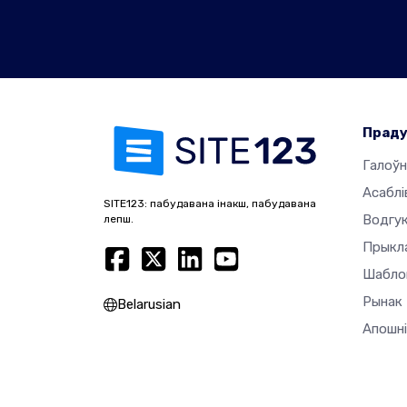
Прад
Галоўн
Асаблі
SITE123: пабудавана інакш, пабудавана
Водгук
лепш.
Прыкл
Шабло
Рынак
Belarusian
Апошні