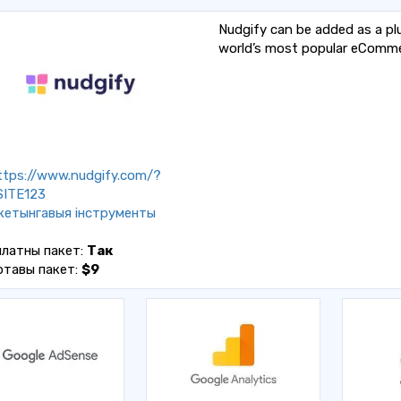
Nudgify can be added as a plu
world’s most popular eComm
tps://www.nudgify.com/?
SITE123
кетынгавыя інструменты
платны пакет:
Так
ртавы пакет:
$9