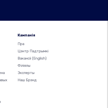
Кампанія
-
Пра
Цэнтр Падтрымкі
Вакансіі
(English)
Філіялы
ена
Эксперты
авых
Наш Брэнд
я