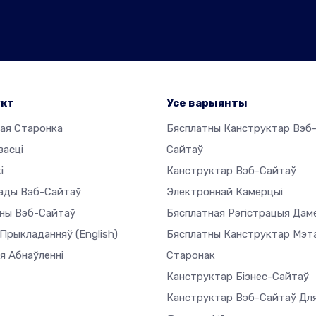
укт
Усе варыянты
ая Старонка
Бясплатны Канструктар Вэб
васці
Сайтаў
і
Канструктар Вэб-Сайтаў
ады Вэб-Сайтаў
Электроннай Камерцыі
ны Вэб-Сайтаў
Бясплатная Рэгістрацыя Дам
 Прыкладанняў
(English)
Бясплатны Канструктар Мэт
я Абнаўленні
Старонак
Канструктар Бізнес-Сайтаў
Канструктар Вэб-Сайтаў Дл