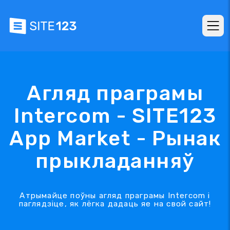
Агляд праграмы
Intercom - SITE123
App Market - Рынак
прыкладанняў
Атрымайце поўны агляд праграмы Intercom і
паглядзіце, як лёгка дадаць яе на свой сайт!