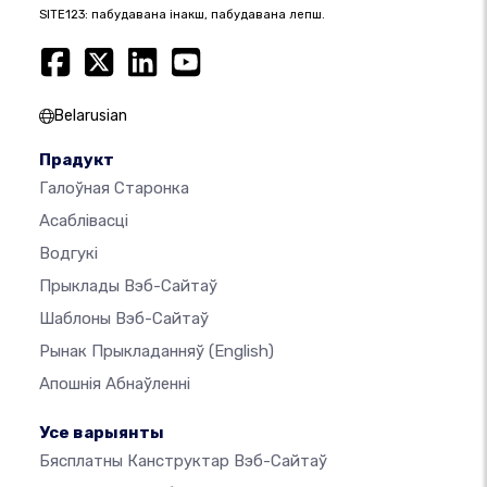
SITE123: пабудавана інакш, пабудавана лепш.
Belarusian
Прадукт
Галоўная Старонка
Асаблівасці
Водгукі
Прыклады Вэб-Сайтаў
Шаблоны Вэб-Сайтаў
Рынак Прыкладанняў
(English)
Апошнія Абнаўленні
Усе варыянты
Бясплатны Канструктар Вэб-Сайтаў