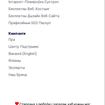
Інтэрнэт-Планіроўка Сустрэч
Бясплатны Вэб-Хостынг
Бясплатны Дызайн Вэб-Сайта
Прафесійныя SEO Паслугі
Кампанія
Пра
Цэнтр Падтрымкі
Вакансіі
(English)
Філіялы
Эксперты
Наш Брэнд
Створана з любоўю і запалам, каб кожны мог