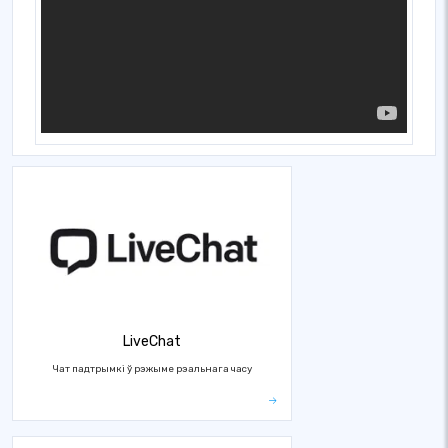
LiveChat
Чат падтрымкі ў рэжыме рэальнага часу