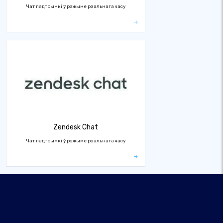
Чат падтрымкі ў рэжыме рэальнага часу
Zendesk Chat
Чат падтрымкі ў рэжыме рэальнага часу