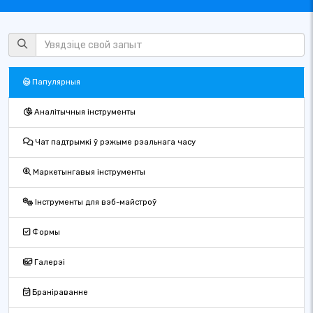
Папулярныя
Аналітычныя інструменты
Чат падтрымкі ў рэжыме рэальнага часу
Маркетынгавыя інструменты
Інструменты для вэб-майстроў
Формы
Галерэі
Браніраванне