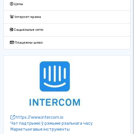
Цэны
Інтэрнэт-крама
Сацыяльныя сеткі
Плацежны шлюз
https://www.intercom.io
Чат падтрымкі ў рэжыме рэальнага часу
Маркетынгавыя інструменты